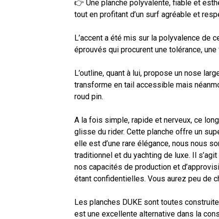
👉 Une planche polyvalente, fiable et esth
tout en profitant d’un surf agréable et res
L’accent a été mis sur la polyvalence de ce
éprouvés qui procurent une tolérance, une v
L’outline, quant à lui, propose un nose larg
transforme en tail accessible mais néanmo
roud pin.
A la fois simple, rapide et nerveux, ce lon
glisse du rider. Cette planche offre un supe
elle est d’une rare élégance, nous nous s
traditionnel et du yachting de luxe. Il s’agit
nos capacités de production et d’approvi
étant confidentielles. Vous aurez peu de ch
Les planches DUKE sont toutes construites
est une excellente alternative dans la cons