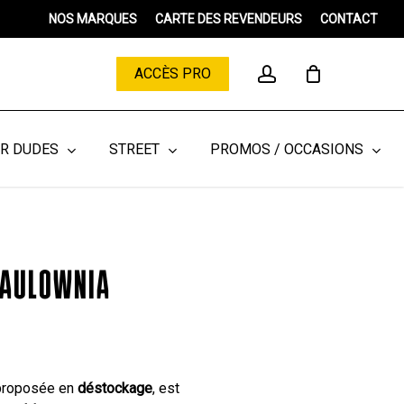
Menu
NOS MARQUES
CARTE DES REVENDEURS
CONTACT
Close
Cart
account
ACCÈS PRO
ER DUDES
STREET
PROMOS / OCCASIONS
PAULOWNIA
 proposée en
déstockage
, est