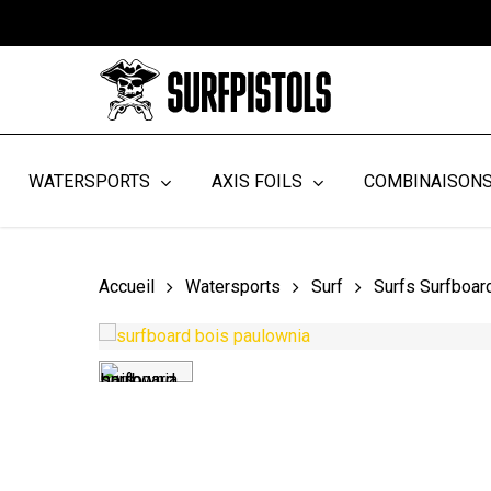
Skip
to
main
content
WATERSPORTS
AXIS FOILS
COMBINAISON
Accueil
Watersports
Surf
Surfs Surfboar