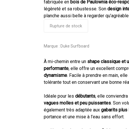
fabriquée en
bois de Paulownia éco-resp
légèreté et sa robustesse. Son
design int
planche aussi belle à regarder qu’agréable 
Rupture de stock
Marque :
Duke Surfboard
À mi-chemin entre un
shape classique et 
performante
, elle offre un excellent comp
dynamisme
. Facile à prendre en main, elle
tolérante tout en conservant une bonne réa
Idéale pour les
débutants
, elle conviendr
vagues molles et peu puissantes
. Son vo
également très adaptée aux
gabarits plus 
portance et une mise à l’eau sans effort.