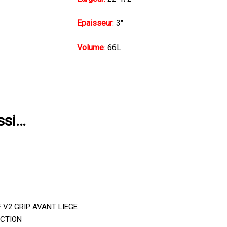
Epaisseur
:
3″
Volume
:
66L
ssi…
Ajouter Au Panier
 V2 GRIP AVANT LIEGE
CTION