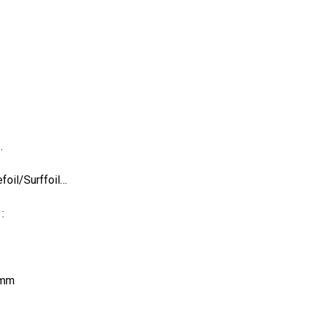
.
efoil/Surffoil…
:
0mm