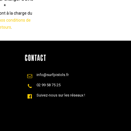
*
sont à la charge du
nos conditions de
etours
.
CONTACT
info@surfpistols.fr
02 99 58 75 25
Suivez-nous sur les réseaux !