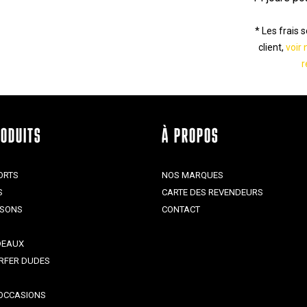
* Les frais 
client,
voir 
r
RODUITS
À PROPOS
ORTS
NOS MARQUES
S
CARTE DES REVENDEURS
ISONS
CONTACT
DEAUX
RFER DUDES
OCCASIONS