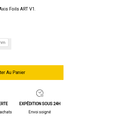
 Axis Foils ART V1.
mm
ter Au Panier
ERTE
EXPÉDITION SOUS 24H
’achats
Envoi soigné