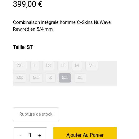
399,00
€
Combinaison intégrale homme C-Skins NuWave
Rewired en 5/4 mm.
Taille
:
ST
2XL
L
LS
LT
M
ML
MS
MT
S
ST
XL
Rupture de stock
Ajouter Au Panier