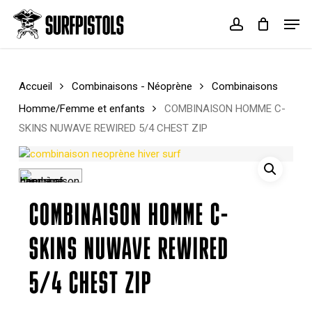
Skip
Menu
Men
to
account
Cart
Close
main
Cart
content
Accueil
Combinaisons - Néoprène
Combinaisons
Homme/Femme et enfants
COMBINAISON HOMME C-
SKINS NUWAVE REWIRED 5/4 CHEST ZIP
COMBINAISON HOMME C-
SKINS NUWAVE REWIRED
5/4 CHEST ZIP