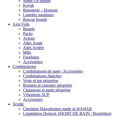
Stand Up paddle
Kayak
Bagagerie – Housses
Lunettes nautiques
Rescue boards
Axis Foils
Boards
Packs
Avions
Ailes Avant
Ailes Arrière
Mâts
Fuselages
Accessoires
Combinaisons
Combinaisons de nage / Accessoires
Combinaisons étanches
Veste et top néoprène
Bonnets et cagoules néoprène
Chaussons et gants néoprène
Vêtements SUP
Accessoires
Textile
Chemises Hawaiiennes made in HAWAII
Liquidation Destock SHORT DE BAIN / Boardshort