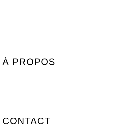
Combinaisons
Textile
Idées cadeaux
Jouet Surfer Dudes
Street
Promos/Occasions
À PROPOS
Nos marques
Carte des revendeurs
Contact
CONTACT