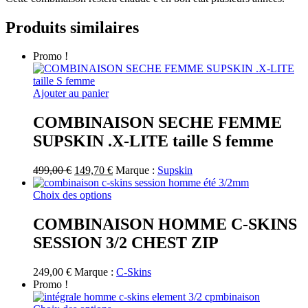
Produits similaires
Promo !
Ajouter au panier
COMBINAISON SECHE FEMME
SUPSKIN .X-LITE taille S femme
Le
Le
499,00
€
149,70
€
Marque :
Supskin
prix
prix
initial
Ce
actuel
Choix des options
était :
produit
est :
499,00 €.
a
149,70 €.
COMBINAISON HOMME C-SKINS
plusieurs
SESSION 3/2 CHEST ZIP
variations.
Les
options
249,00
€
Marque :
C-Skins
peuvent
Promo !
être
choisies