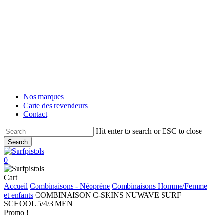
Skip
to
main
content
Nos marques
Carte des revendeurs
Contact
Hit enter to search or ESC to close
Search
Close
Search
account
0
Menu
Close
Cart
Cart
Accueil
Combinaisons - Néoprène
Combinaisons Homme/Femme
et enfants
COMBINAISON C-SKINS NUWAVE SURF
SCHOOL 5/4/3 MEN
Promo !