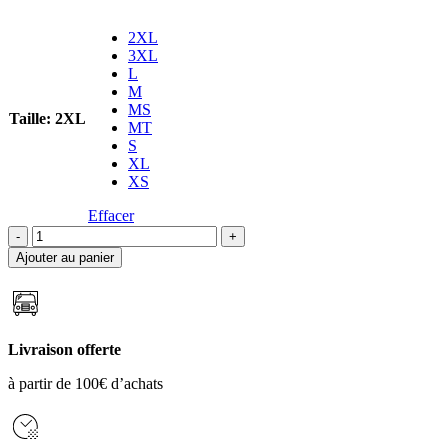
2XL
3XL
L
M
MS
Taille
:
2XL
MT
S
XL
XS
Effacer
quantité
de
Ajouter au panier
COMBINAISON
C-
SKINS
NUWAVE
SURF
Livraison offerte
SCHOOL
5/4/3
à partir de 100€ d’achats
MEN