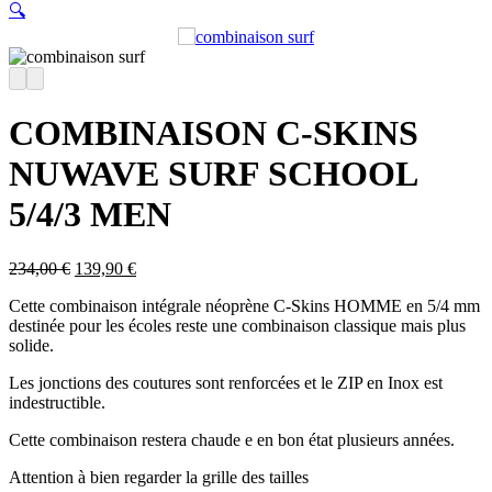
🔍
COMBINAISON C-SKINS
NUWAVE SURF SCHOOL
5/4/3 MEN
Le
Le
234,00
€
139,90
€
prix
prix
Cette combinaison intégrale néoprène C-Skins HOMME en 5/4 mm
initial
actuel
destinée pour les écoles reste une combinaison classique mais plus
était :
est :
solide.
234,00 €.
139,90 €.
Les jonctions des coutures sont renforcées et le ZIP en Inox est
indestructible.
Cette combinaison restera chaude e en bon état plusieurs années.
Attention à bien regarder la grille des tailles