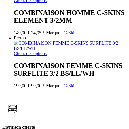
Ce
Choix des options
sur
produit
la
a
COMBINAISON HOMME C-SKINS
page
plusieurs
ELEMENT 3/2MM
du
variations.
produit
Les
options
Le
Le
149,90
€
74,95
€
Marque :
C-Skins
peuvent
prix
prix
Promo !
être
initial
actuel
choisies
était :
est :
sur
149,90 €.
74,95 €.
Ce
Choix des options
la
produit
page
a
COMBINAISON FEMME C-SKINS
du
plusieurs
SURFLITE 3/2 BS/LL/WH
produit
variations.
Les
options
Le
Le
199,00
€
99,90
€
Marque :
C-Skins
peuvent
prix
prix
être
initial
actuel
choisies
était :
est :
sur
199,00 €.
99,90 €.
la
page
du
produit
Livraison offerte