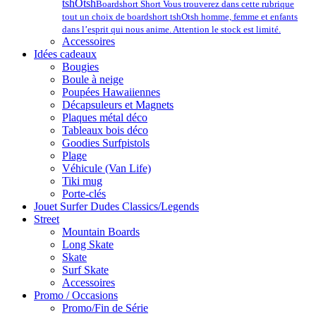
tshOtsh
Boardshort Short Vous trouverez dans cette rubrique
tout un choix de boardshort tshOtsh homme, femme et enfants
dans l’esprit qui nous anime. Attention le stock est limité.
Accessoires
Idées cadeaux
Bougies
Boule à neige
Poupées Hawaiiennes
Décapsuleurs et Magnets
Plaques métal déco
Tableaux bois déco
Goodies Surfpistols
Plage
Véhicule (Van Life)
Tiki mug
Porte-clés
Jouet Surfer Dudes Classics/Legends
Street
Mountain Boards
Long Skate
Skate
Surf Skate
Accessoires
Promo / Occasions
Promo/Fin de Série