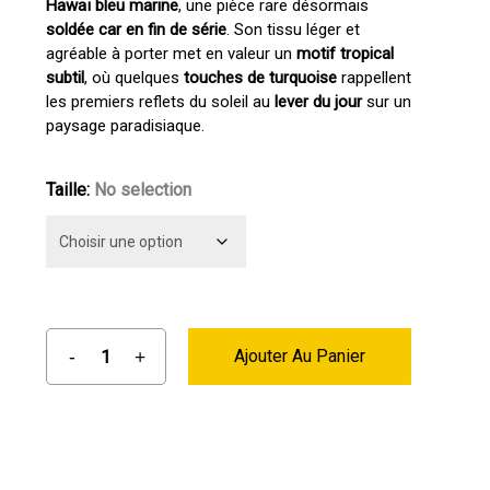
Hawaï bleu marine
, une pièce rare désormais
était :
est :
soldée car en fin de série
. Son tissu léger et
74,90 €.
59,90 €.
agréable à porter met en valeur un
motif tropical
subtil
, où quelques
touches de turquoise
rappellent
les premiers reflets du soleil au
lever du jour
sur un
paysage paradisiaque.
Taille
:
No selection
Ajouter Au Panier