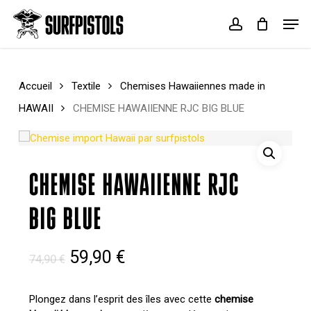
Skip
Menu
Men
to
account
Cart
Close
main
Cart
content
Accueil
Textile
Chemises Hawaiiennes made in
HAWAII
CHEMISE HAWAIIENNE RJC BIG BLUE
CHEMISE HAWAIIENNE RJC
BIG BLUE
Le
Le
59,90
€
74,90
€
prix
prix
initial
actuel
Plongez dans l’esprit des îles avec cette
chemise