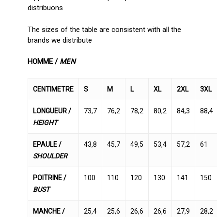
distribuons
The sizes of the table are consistent with all the
brands we distribute
HOMME /
MEN
CENTIMETRE
S
M
L
XL
2XL
3XL
LONGUEUR /
73,7
76,2
78,2
80,2
84,3
88,4
HEIGHT
EPAULE /
43,8
45,7
49,5
53,4
57,2
61
SHOULDER
POITRINE /
100
110
120
130
141
150
BUST
MANCHE /
25,4
25,6
26,6
26,6
27,9
28,2