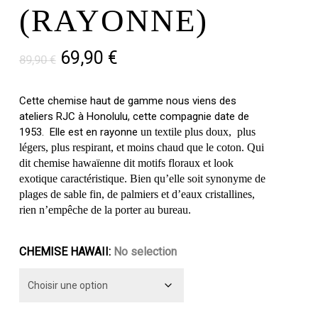
(RAYONNE)
Le
Le
69,90
€
89,90
€
prix
prix
initial
actuel
Cette chemise haut de gamme nous viens des
ateliers RJC à Honolulu, cette compagnie date de
était :
est :
1953. Elle est en rayonne
un textile plus doux, plus
89,90 €.
69,90 €.
légers, plus respirant, et moins chaud que le coton. Qui
dit chemise hawaïenne dit motifs floraux et look
exotique caractéristique. Bien qu’elle soit synonyme de
plages de sable fin, de palmiers et d’eaux cristallines,
rien n’empêche de la porter au bureau.
CHEMISE HAWAII
:
No selection