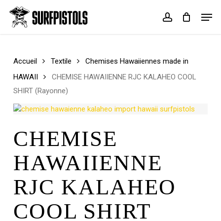
Skip
Men
to
account
Cart
Close
main
Cart
content
Accueil
Textile
Chemises Hawaiiennes made in
HAWAII
CHEMISE HAWAIIENNE RJC KALAHEO COOL
SHIRT (Rayonne)
CHEMISE
HAWAIIENNE
RJC KALAHEO
COOL SHIRT