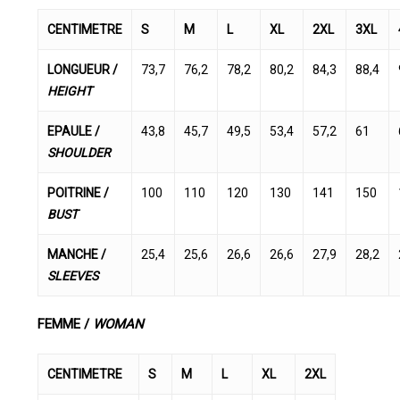
CENTIMETRE
S
M
L
XL
2XL
3XL
LONGUEUR /
73,7
76,2
78,2
80,2
84,3
88,4
HEIGHT
EPAULE /
43,8
45,7
49,5
53,4
57,2
61
SHOULDER
POITRINE /
100
110
120
130
141
150
BUST
MANCHE /
25,4
25,6
26,6
26,6
27,9
28,2
SLEEVES
FEMME /
WOMAN
CENTIMETRE
S
M
L
XL
2XL