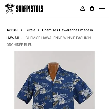
Skip
Menu
Men
to
account
Cart
Close
main
Cart
content
Accueil
Textile
Chemises Hawaiiennes made in
HAWAII
CHEMISE HAWAIIENNE WINNIE FASHION
ORCHIDÉE BLEU