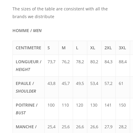
The sizes of the table are consistent with all the
brands we distribute
HOMME /
MEN
CENTIMETRE
S
M
L
XL
2XL
3XL
LONGUEUR /
73,7
76,2
78,2
80,2
84,3
88,4
HEIGHT
EPAULE /
43,8
45,7
49,5
53,4
57,2
61
SHOULDER
POITRINE /
100
110
120
130
141
150
BUST
MANCHE /
25,4
25,6
26,6
26,6
27,9
28,2