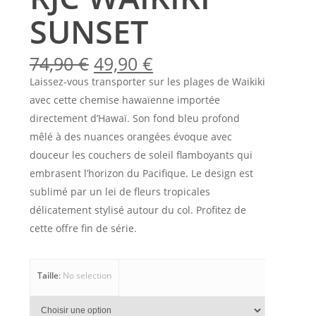
SUNSET
Le
Le
74,90
€
49,90
€
prix
prix
Laissez-vous transporter sur les plages de Waikiki
initial
actuel
avec cette chemise hawaïenne importée
était :
est :
directement d’Hawaï. Son fond bleu profond
74,90 €.
49,90 €.
mêlé à des nuances orangées évoque avec
douceur les couchers de soleil flamboyants qui
embrasent l’horizon du Pacifique. Le design est
sublimé par un lei de fleurs tropicales
délicatement stylisé autour du col. Profitez de
cette offre fin de série.
Taille
:
No selection