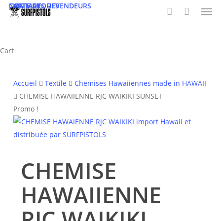
Men
Skip
NOS MARQUES
CARTE DES REVENDEURS
CONTACT
to
account
main
content
Close
Cart
Cart
Accueil
Textile
Chemises Hawaiiennes made in HAWAII
CHEMISE HAWAIIENNE RJC WAIKIKI SUNSET
Promo !
CHEMISE
HAWAIIENNE
RJC WAIKIKI