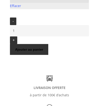
Effacer
quantité
de
CHEMISE
HAWAIIENNE
Ajouter au panier
RJC
WAIKIKI
SUNSET
LIVRAISON OFFERTE
à partir de 100€ d’achats