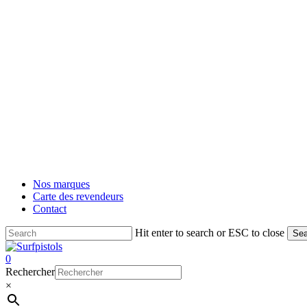
Nos marques
Carte des revendeurs
Contact
Hit enter to search or ESC to close
Sea
Close
Search
account
0
Menu
Rechercher
×