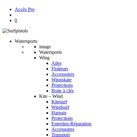
Accès Pro
account
0
Watersports
image
Watersports
Wing
Ailes
Flotteurs
Accessoires
Wingskate
Protections
Boite à clés
Kite – Wind
Kitesurf
Windsurf
Harnais
Protections
Entretien-Réparation
Accessoires
Transport