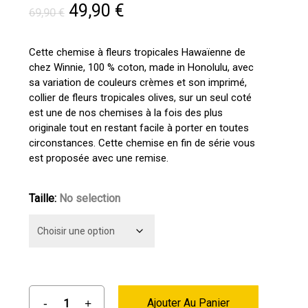
Le
Le
49,90
€
69,90
€
prix
prix
initial
actuel
Cette chemise à fleurs tropicales Hawaïenne de
chez Winnie, 100 % coton, made in Honolulu, avec
était :
est :
sa variation de couleurs crèmes et son imprimé,
69,90 €.
49,90 €.
collier de fleurs tropicales olives, sur un seul coté
est une de nos chemises à la fois des plus
originale tout en restant facile à porter en toutes
circonstances. Cette chemise en fin de série vous
est proposée avec une remise.
Taille
:
No selection
Ajouter Au Panier