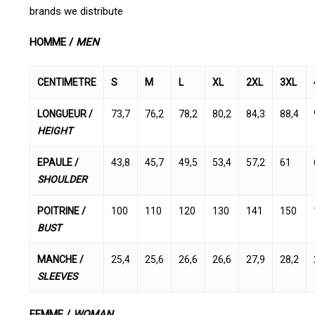
brands we distribute
HOMME /
MEN
CENTIMETRE
S
M
L
XL
2XL
3XL
LONGUEUR /
73,7
76,2
78,2
80,2
84,3
88,4
HEIGHT
EPAULE /
43,8
45,7
49,5
53,4
57,2
61
SHOULDER
POITRINE /
100
110
120
130
141
150
BUST
MANCHE /
25,4
25,6
26,6
26,6
27,9
28,2
SLEEVES
FEMME /
WOMAN