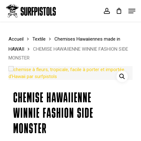
Skip
Menu
Men
to
account
Cart
Close
main
Cart
content
Accueil
Textile
Chemises Hawaiiennes made in
HAWAII
CHEMISE HAWAIIENNE WINNIE FASHION SIDE
MONSTER
CHEMISE HAWAIIENNE
WINNIE FASHION SIDE
MONSTER