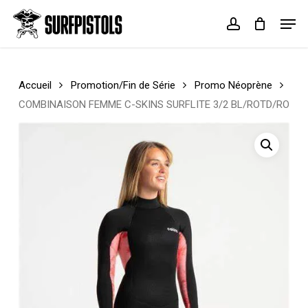
Skip
Menu
Men
to
account
Cart
Close
main
Cart
content
Accueil
Promotion/Fin de Série
Promo Néoprène
COMBINAISON FEMME C-SKINS SURFLITE 3/2 BL/ROTD/RO