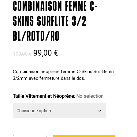
COMBINAISON FEMME C-
SKINS SURFLITE 3/2
BL/ROTD/RO
Le
Le
99,00
€
199,00
€
prix
prix
initial
actuel
Combinaison néoprène femme C-Skins Surflite en
3/2mm avec fermeture dans le dos.
était :
est :
199,00 €.
99,00 €.
Taille Vêtement et Néoprène
:
No selection