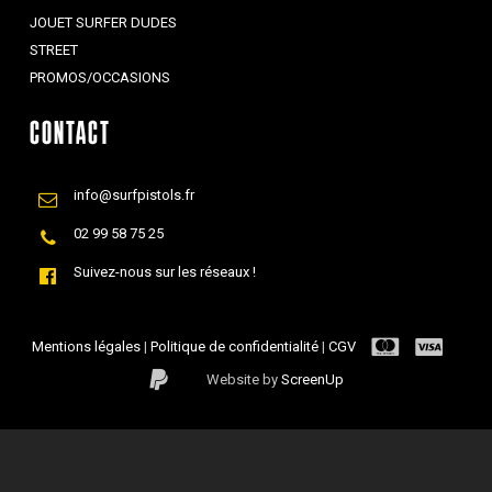
JOUET SURFER DUDES
STREET
PROMOS/OCCASIONS
CONTACT
info@surfpistols.fr
02 99 58 75 25
Suivez-nous sur les réseaux !
Mentions légales
|
Politique de confidentialité
|
CGV
Website by
ScreenUp
Sous-total :
0,00
€