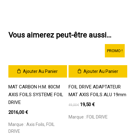
Vous aimerez peut-être aussi…
PROMO !
Ajouter Au Panier
Ajouter Au Panier
MAT CARBON H.M. 80CM
FOIL DRIVE ADAPTATEUR
AXIS FOILS SYSTEME FOIL
MAT AXIS FOILS ALU 19mm
DRIVE
Le
Le
19,50
€
49,00
€
prix
prix
2016,00
€
Marque :
FOIL DRIVE
initial
actuel
Marque :
Axis Foils
,
FOIL
était :
est :
DRIVE
49,00 €.
19,50 €.