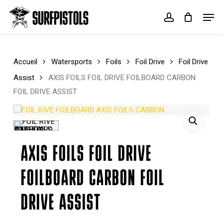
Skip
Menu
Men
to
account
Cart
Close
main
Cart
content
Accueil
Watersports
Foils
Foil Drive
Foil Drive
Assist
AXIS FOILS FOIL DRIVE FOILBOARD CARBON
FOIL DRIVE ASSIST
AXIS FOILS FOIL DRIVE
FOILBOARD CARBON FOIL
DRIVE ASSIST