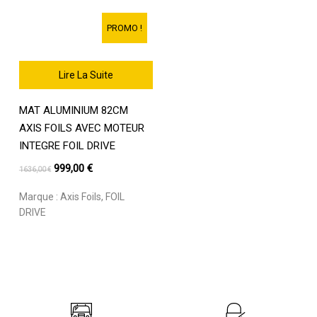
PROMO !
Lire La Suite
MAT ALUMINIUM 82CM
AXIS FOILS AVEC MOTEUR
INTEGRE FOIL DRIVE
Le
Le
999,00
€
1636,00
€
prix
prix
Marque :
Axis Foils
,
FOIL
initial
actuel
DRIVE
était :
est :
1636,00 €.
999,00 €.