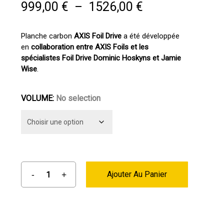
Plage
999,00
€
–
1526,00
€
de
prix :
Planche carbon
AXIS Foil Drive
a été développée
en
collaboration entre AXIS Foils et les
999,00 €
spécialistes Foil Drive Dominic Hoskyns et Jamie
à
Wise
.
1526,00 €
VOLUME
:
No selection
Ajouter Au Panier