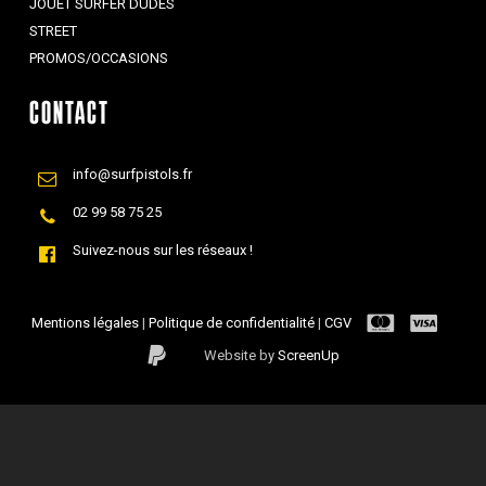
JOUET SURFER DUDES
STREET
PROMOS/OCCASIONS
CONTACT
info@surfpistols.fr
02 99 58 75 25
Suivez-nous sur les réseaux !
Mentions légales
|
Politique de confidentialité
|
CGV
Website by
ScreenUp