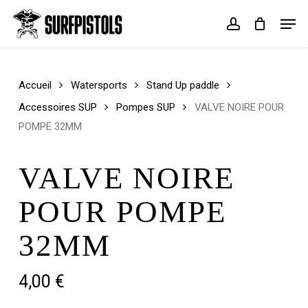
Skip
Men
to
account
Cart
Close
main
Cart
content
Accueil
Watersports
Stand Up paddle
Accessoires SUP
Pompes SUP
VALVE NOIRE POUR
POMPE 32MM
VALVE NOIRE
POUR POMPE
32MM
4,00
€