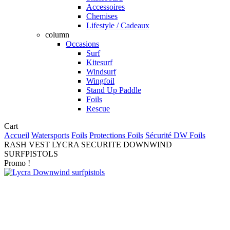
Accessoires
Chemises
Lifestyle / Cadeaux
column
Occasions
Surf
Kitesurf
Windsurf
Wingfoil
Stand Up Paddle
Foils
Rescue
Close
Cart
Cart
Accueil
Watersports
Foils
Protections Foils
Sécurité DW Foils
RASH VEST LYCRA SECURITE DOWNWIND
SURFPISTOLS
Promo !