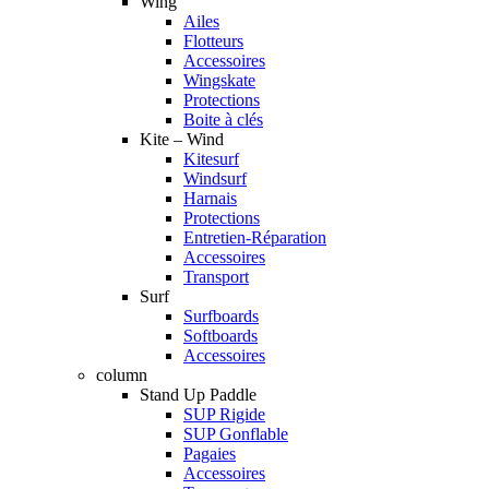
Wing
Ailes
Flotteurs
Accessoires
Wingskate
Protections
Boite à clés
Kite – Wind
Kitesurf
Windsurf
Harnais
Protections
Entretien-Réparation
Accessoires
Transport
Surf
Surfboards
Softboards
Accessoires
column
Stand Up Paddle
SUP Rigide
SUP Gonflable
Pagaies
Accessoires