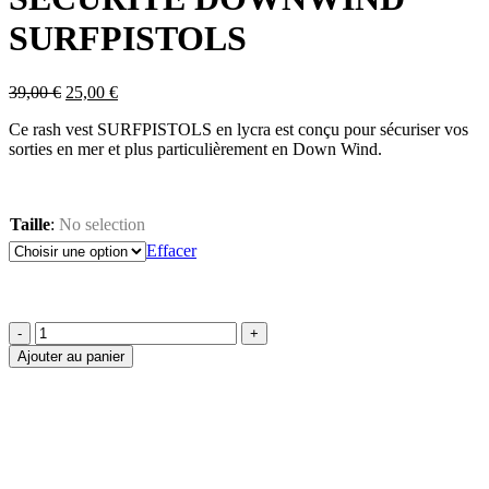
SURFPISTOLS
Le
Le
39,00
€
25,00
€
prix
prix
Ce rash vest SURFPISTOLS en lycra est conçu pour sécuriser vos
initial
actuel
sorties en mer et plus particulièrement en Down Wind.
était :
est :
39,00 €.
25,00 €.
Taille
:
No selection
Effacer
quantité
Ajouter au panier
de
RASH
VEST
LYCRA
SECURITE
DOWNWIND