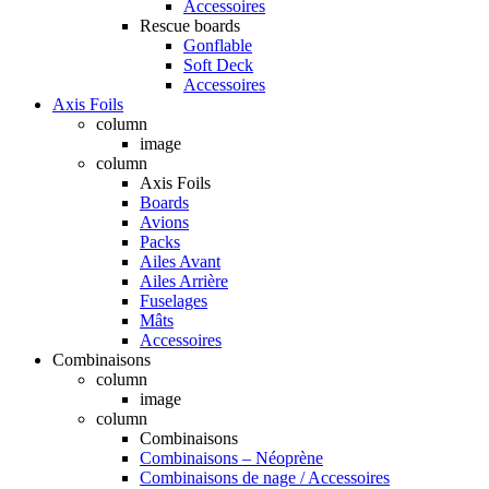
Accessoires
Rescue boards
Gonflable
Soft Deck
Accessoires
Axis Foils
column
image
column
Axis Foils
Boards
Avions
Packs
Ailes Avant
Ailes Arrière
Fuselages
Mâts
Accessoires
Combinaisons
column
image
column
Combinaisons
Combinaisons – Néoprène
Combinaisons de nage / Accessoires