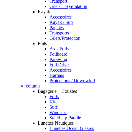
Transport
Gilets – Hydratation
Kayak
Accessoires
Kayak / Sup
Pagaies
Transports
Gilets/Protection
Foils
Axis Foils
Foilboard
Parawing
Foil Drive
Accessoires
Harnais
Protections / Downwind
column
Bagagerie – Housses
Foils
Kite
Surf
Windsurf
Stand Up Paddle
Lunettes Nautiques
Lunettes Ocean Glasses