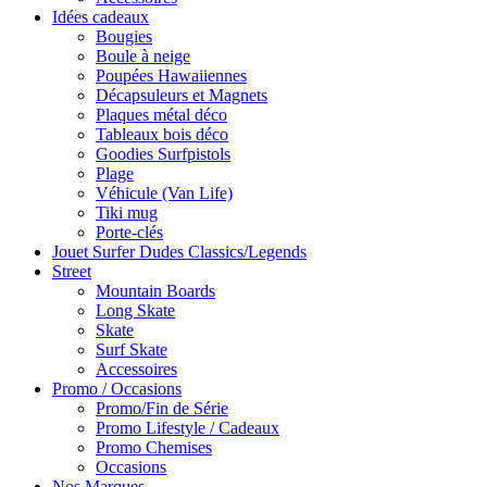
Idées cadeaux
Bougies
Boule à neige
Poupées Hawaiiennes
Décapsuleurs et Magnets
Plaques métal déco
Tableaux bois déco
Goodies Surfpistols
Plage
Véhicule (Van Life)
Tiki mug
Porte-clés
Jouet Surfer Dudes Classics/Legends
Street
Mountain Boards
Long Skate
Skate
Surf Skate
Accessoires
Promo / Occasions
Promo/Fin de Série
Promo Lifestyle / Cadeaux
Promo Chemises
Occasions
Nos Marques