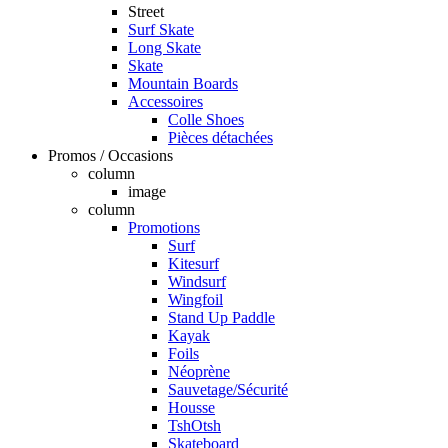
Street
Surf Skate
Long Skate
Skate
Mountain Boards
Accessoires
Colle Shoes
Pièces détachées
Promos / Occasions
column
image
column
Promotions
Surf
Kitesurf
Windsurf
Wingfoil
Stand Up Paddle
Kayak
Foils
Néoprène
Sauvetage/Sécurité
Housse
TshOtsh
Skateboard