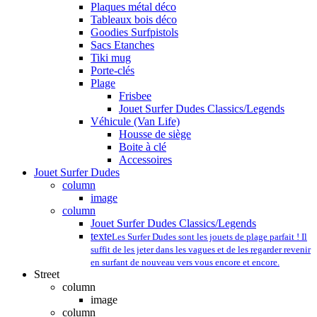
Plaques métal déco
Tableaux bois déco
Goodies Surfpistols
Sacs Etanches
Tiki mug
Porte-clés
Plage
Frisbee
Jouet Surfer Dudes Classics/Legends
Véhicule (Van Life)
Housse de siège
Boite à clé
Accessoires
Jouet Surfer Dudes
column
image
column
Jouet Surfer Dudes Classics/Legends
texte
Les Surfer Dudes sont les jouets de plage parfait ! Il
suffit de les jeter dans les vagues et de les regarder revenir
en surfant de nouveau vers vous encore et encore.
Street
column
image
column