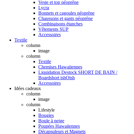
Veste et top néoprène
Lycra
Bonnets et cagoules néoprène
Chaussons et gants néoprène
Combinaisons étanches
Vêtements SUP
Accessoires
Textile
column
image
column
Textile
Chemises Hawaiiennes
Liquidation Destock SHORT DE BAIN /
Boardshort tshOtsh
Accessoires
Idées cadeaux
column
image
column
Lifestyle
Bougies
Boule à neige
Poupées Hawaiiennes
Décapsuleurs et Magnets