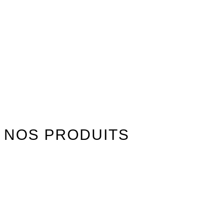
NOS PRODUITS
Watersports
Axis Foils
Combinaisons
Textile