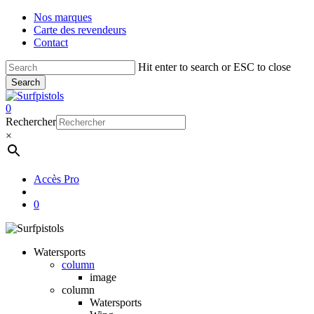
Skip
Nos marques
to
Carte des revendeurs
main
Contact
content
Hit enter to search or ESC to close
Search
Close
Search
account
0
Menu
Rechercher
×
Accès Pro
account
0
Watersports
column
image
column
Watersports