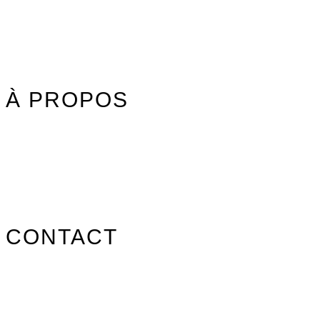
Idées cadeaux
Jouet Surfer Dudes
Street
Promos/Occasions
À PROPOS
Nos marques
Carte des revendeurs
Contact
CONTACT
info@surfpistols.fr
02 99 58 75 25