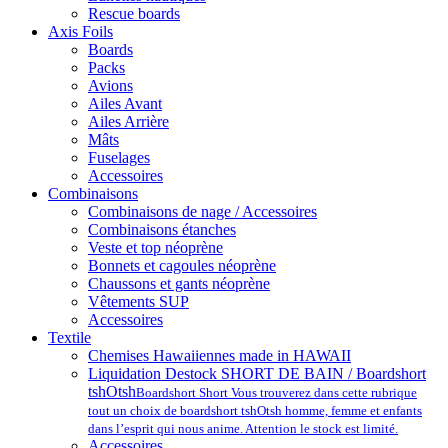
Rescue boards
Axis Foils
Boards
Packs
Avions
Ailes Avant
Ailes Arrière
Mâts
Fuselages
Accessoires
Combinaisons
Combinaisons de nage / Accessoires
Combinaisons étanches
Veste et top néoprène
Bonnets et cagoules néoprène
Chaussons et gants néoprène
Vêtements SUP
Accessoires
Textile
Chemises Hawaiiennes made in HAWAII
Liquidation Destock SHORT DE BAIN / Boardshort
tshOtsh
Boardshort Short Vous trouverez dans cette rubrique
tout un choix de boardshort tshOtsh homme, femme et enfants
dans l’esprit qui nous anime. Attention le stock est limité.
Accessoires