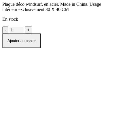
Plaque déco windsurf, en acier. Made in China. Usage
initial
actuel
intérieur exclusivement 30 X 40 CM
était :
est :
En stock
19,00 €.
9,50 €.
quantité
de
PLAQUE
Ajouter au panier
METAL
DECORATIVE
PAN
AM