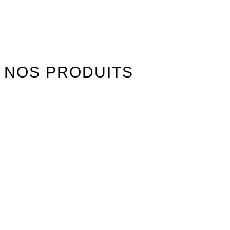
NOS PRODUITS
Watersports
Axis Foils
Combinaisons
Textile
Idées cadeaux
Jouet Surfer Dudes
Street
Promos/Occasions