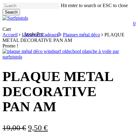
Skip
Hit enter to search or ESC to close
to
Search
main
Close
content
Search
a
0
Close
Cart
Accès Pro
0
Cart
Accueil
Lifestyle/ Cadeaux
Plaques métal déco
PLAQUE
account
METAL DECORATIVE PAN AM
Promo !
PLAQUE METAL
DECORATIVE
PAN AM
Le
Le
19,00
€
9,50
€
prix
prix