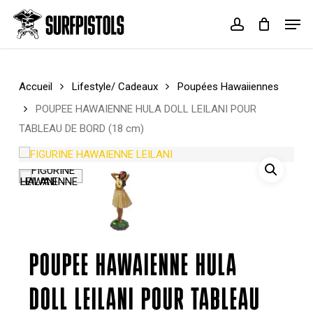
Skip
Menu
Men
to
account
Cart
Close
main
Cart
content
Accueil
Lifestyle/ Cadeaux
Poupées Hawaiiennes
POUPEE HAWAIENNE HULA DOLL LEILANI POUR
TABLEAU DE BORD (18 cm)
POUPEE HAWAIENNE HULA
DOLL LEILANI POUR TABLEAU