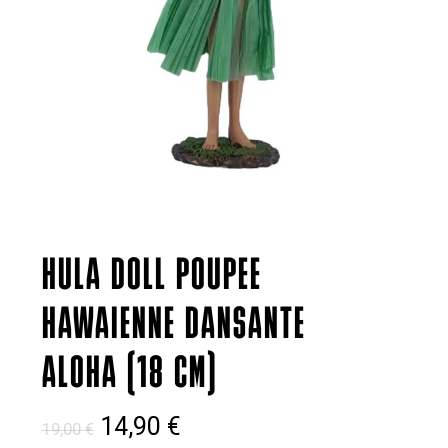
HULA DOLL POUPEE
HAWAIENNE DANSANTE
ALOHA (18 CM)
Le
Le
14,90
€
19,00
€