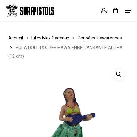
Skip
Menu
Men
to
account
Cart
Close
main
Cart
content
Accueil
Lifestyle/ Cadeaux
Poupées Hawaiiennes
HULA DOLL POUPEE HAWAIENNE DANSANTE ALOHA
(18 cm)