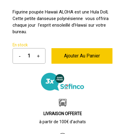
prix
prix
initial
actuel
Figurine poupée Hawaii ALOHA est une Hula Doll;
Cette petite danseuse polynésienne vous offrira
était :
est :
chaque jour l’esprit ensoleillé d’Hawaï sur votre
19,00 €.
14,90 €.
bureau.
En stock
Ajouter Au Panier
LIVRAISON OFFERTE
à partir de 100€ d’achats