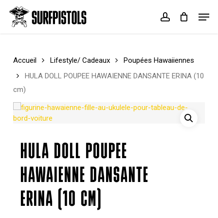
Skip
Menu
Men
to
account
Cart
Close
main
Cart
content
Accueil
Lifestyle/ Cadeaux
Poupées Hawaiiennes
HULA DOLL POUPEE HAWAIENNE DANSANTE ERINA (10
cm)
HULA DOLL POUPEE
HAWAIENNE DANSANTE
ERINA (10 CM)