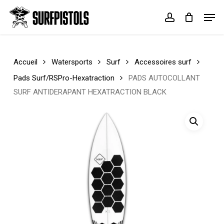
Skip
Menu
Men
to
account
Cart
Close
main
Cart
content
Accueil
Watersports
Surf
Accessoires surf
Pads Surf/RSPro-Hexatraction
PADS AUTOCOLLANT
SURF ANTIDERAPANT HEXATRACTION BLACK