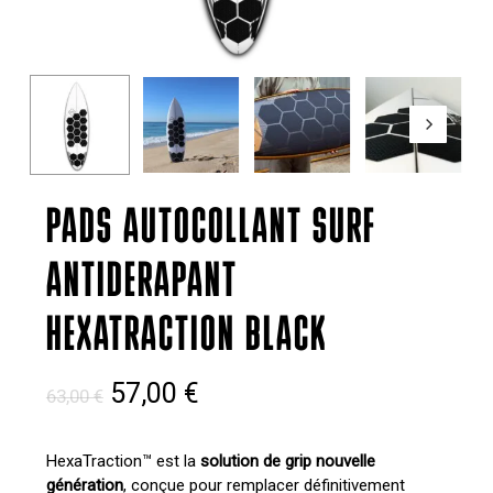
PADS AUTOCOLLANT SURF
ANTIDERAPANT
HEXATRACTION BLACK
Le
Le
57,00
€
63,00
€
prix
prix
initial
actuel
HexaTraction™ est la
solution de grip nouvelle
génération
, conçue pour remplacer définitivement
était :
est :