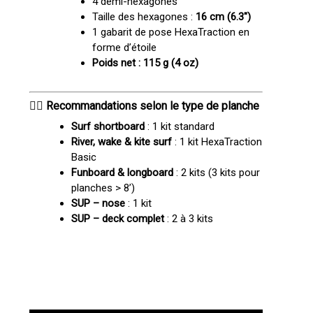
4 demi-hexagones
Taille des hexagones :
16 cm (6.3″)
1 gabarit de pose HexaTraction en
forme d’étoile
Poids net : 115 g (4 oz)
🏄‍♂️ Recommandations selon le type de planche
Surf shortboard
: 1 kit standard
River, wake & kite surf
: 1 kit HexaTraction
Basic
Funboard & longboard
: 2 kits (3 kits pour
planches > 8’)
SUP – nose
: 1 kit
SUP – deck complet
: 2 à 3 kits