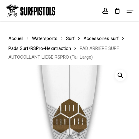
Skip
Menu
Men
to
account
Cart
Close
main
Cart
content
Accueil
Watersports
Surf
Accessoires surf
Pads Surf/RSPro-Hexatraction
PAD ARRIERE SURF
AUTOCOLLANT LIEGE RSPRO (Tail Large)