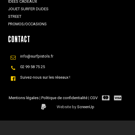
IDÉES CADEAUX
JOUET SURFER DUDES
STREET
PROMOS/OCCASIONS
CONTACT
info@surfpistols.fr
02 99 58 75 25
Suivez-nous sur les réseaux !
Mentions légales
|
Politique de confidentialité
|
CGV
Website by
ScreenUp
Sous-total :
0,00
€