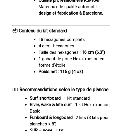
Qualité professionnelle RSPro®
Matériaux de qualité automobile,
design et fabrication à Barcelone
.
📦 Contenu du kit standard
18 hexagones complets
4 demi-hexagones
Taille des hexagones :
16 cm (6.3″)
1 gabarit de pose HexaTraction en
forme d’étoile
Poids net : 115 g (4 oz)
🏄‍♂️ Recommandations selon le type de planche
Surf shortboard
: 1 kit standard
River, wake & kite surf
: 1 kit HexaTraction
Basic
Funboard & longboard
: 2 kits (3 kits pour
planches > 8’)
SUP – nose
: 1 kit