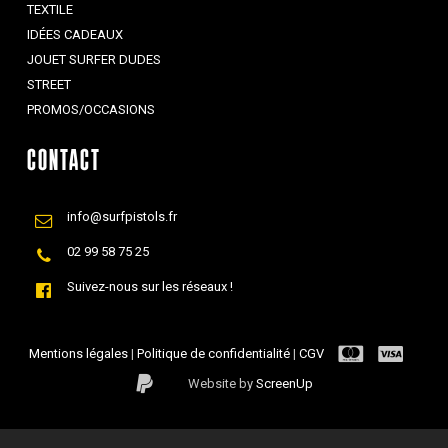
TEXTILE
IDÉES CADEAUX
JOUET SURFER DUDES
STREET
PROMOS/OCCASIONS
CONTACT
info@surfpistols.fr
02 99 58 75 25
Suivez-nous sur les réseaux !
Mentions légales
|
Politique de confidentialité
|
CGV
Website by
ScreenUp
Sous-total :
0,00
€