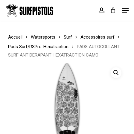
Skip
Menu
Men
to
account
Cart
Close
main
Cart
content
Accueil
Watersports
Surf
Accessoires surf
Pads Surf/RSPro-Hexatraction
PADS AUTOCOLLANT
SURF ANTIDERAPANT HEXATRACTION CAMO