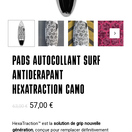
PADS AUTOCOLLANT SURF
ANTIDERAPANT
HEXATRACTION CAMO
Le
Le
57,00
€
63,00
€
prix
prix
initial
actuel
HexaTraction™ est la
solution de grip nouvelle
génération
, conçue pour remplacer définitivement
était :
est :