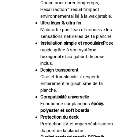
Conçu pour durer longtemps,
HexaTraction™ réduit l’impact
environnemental lié à la wax jetable.
Ultra léger & ultra fin
N’absorbe pas l’eau et conserve les
sensations naturelles de ta planche.
Installation simple et modulaire
Pose
rapide grâce à son système
hexagonal et au gabarit de pose
inclus.
Votre panier est vide.
Design transparent
Clair et translucide, il respecte
Go To Shop
entièrement le graphisme de ta
planche.
Compatibilité universelle
Fonctionne sur planches
époxy,
polyester et soft boards
.
Protection du deck
Protection UV et imperméabilisation
du pont de la planche.