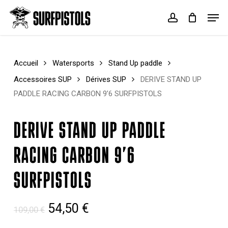
Skip
Menu
Men
to
account
Cart
Close
main
Cart
content
Accueil
Watersports
Stand Up paddle
Accessoires SUP
Dérives SUP
DERIVE STAND UP
PADDLE RACING CARBON 9’6 SURFPISTOLS
DERIVE STAND UP PADDLE
RACING CARBON 9’6
SURFPISTOLS
Le
Le
54,50
€
109,00
€
prix
prix