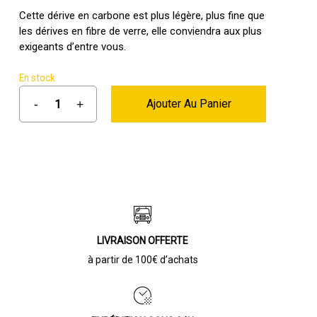
initial
actuel
Cette dérive en carbone est plus légère, plus fine que
les dérives en fibre de verre, elle conviendra aux plus
était :
est :
exigeants d’entre vous.
109,00 €.
54,50 €.
En stock
Ajouter Au Panier
LIVRAISON OFFERTE
à partir de 100€ d’achats