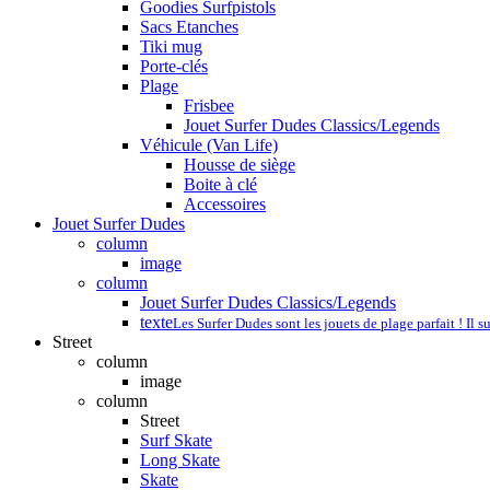
Goodies Surfpistols
Sacs Etanches
Tiki mug
Porte-clés
Plage
Frisbee
Jouet Surfer Dudes Classics/Legends
Véhicule (Van Life)
Housse de siège
Boite à clé
Accessoires
Jouet Surfer Dudes
column
image
column
Jouet Surfer Dudes Classics/Legends
texte
Les Surfer Dudes sont les jouets de plage parfait ! Il s
Street
column
image
column
Street
Surf Skate
Long Skate
Skate