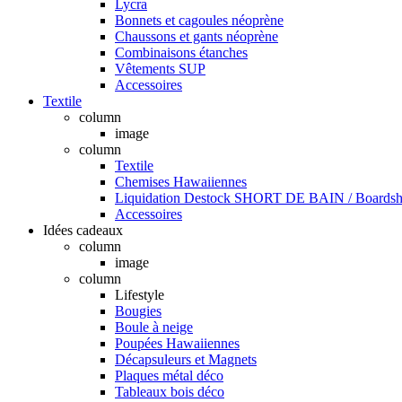
Lycra
Bonnets et cagoules néoprène
Chaussons et gants néoprène
Combinaisons étanches
Vêtements SUP
Accessoires
Textile
column
image
column
Textile
Chemises Hawaiiennes
Liquidation Destock SHORT DE BAIN / Boardsho
Accessoires
Idées cadeaux
column
image
column
Lifestyle
Bougies
Boule à neige
Poupées Hawaiiennes
Décapsuleurs et Magnets
Plaques métal déco
Tableaux bois déco