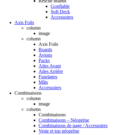
Rescue boards
Gonflable
Soft Deck
Accessoires
Axis Foils
column
image
column
Axis Foils
Boards
Avions
Packs
Ailes Avant
Ailes Arrière
Fuselages
Mâts
Accessoires
Combinaisons
column
image
column
Combinaisons
Combinaisons – Néoprène
Combinaisons de nage / Accessoires
Veste et top néoprène