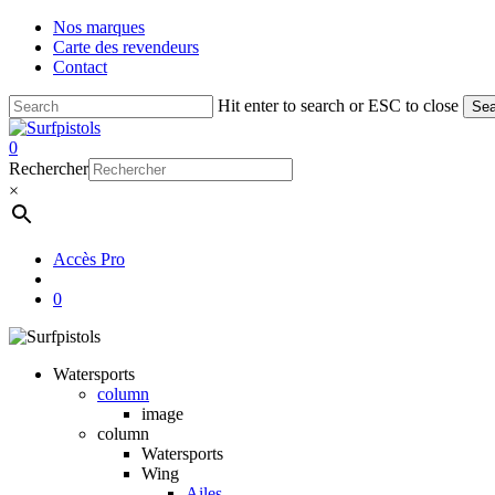
Skip
Nos marques
to
Carte des revendeurs
main
Contact
content
Hit enter to search or ESC to close
Sea
Close
Search
account
0
Menu
Rechercher
×
Accès Pro
account
0
Watersports
column
image
column
Watersports
Wing
Ailes