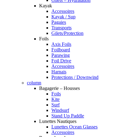
Gilets – Hydratation
Kayak
Accessoires
Kayak / Sup
Pagaies
Transports
Gilets/Protection
Foils
Axis Foils
Foilboard
Parawing
Foil Drive
Accessoires
Harnais
Protections / Downwind
column
Bagagerie – Housses
Foils
Kite
Surf
Windsurf
Stand Up Paddle
Lunettes Nautiques
Lunettes Ocean Glasses
Accessoires