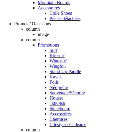
Mountain Boards
Accessoires
Colle Shoes
Pièces détachées
Promos / Occasions
column
image
column
Promotions
Surf
Kitesurf
Windsurf
Wingfoil
Stand Up Paddle
Kayak
Foils
Néoprène
Sauvetage/Sécurité
Housse
TshOtsh
Skateboard
Accessoires
Chemises
Lifestyle / Cadeaux
column