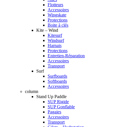
Flotteurs
Accessoires
Wingskate
Protections
Boite à clés
Kite – Wind
Kitesurf
Windsurf
Harnais
Protections
Entretien-Réparation
Accessoires
Transport
Surf
Surfboards
Softboards
Accessoires
column
Stand Up Paddle
SUP Rigide
SUP Gonflable
Pagaies
Accessoires
Transport