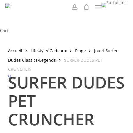
Menu
Skip
to
account
main
content
Close
Cart
Cart
Accueil
Lifestyle/ Cadeaux
Plage
Jouet Surfer
Dudes Classics/Legends
SURFER DUDES PET
CRUNCHER
SURFER DUDES
🔍
PET
CRUNCHER