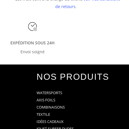
de retours
.
EXPÉDITION SOUS 24H
Envoi soigné
NOS PRODUITS
WATERSPORTS
AXIS FOILS
COMBINAISONS
TEXTILE
IDÉES CADEAUX
JOUET SURFER DUDES