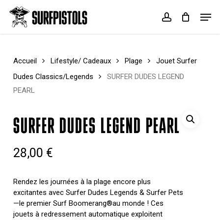
Skip
Menu
Men
to
account
Cart
Close
main
Cart
content
Accueil
Lifestyle/ Cadeaux
Plage
Jouet Surfer
Dudes Classics/Legends
SURFER DUDES LEGEND
PEARL
SURFER DUDES LEGEND PEARL
28,00
€
Rendez les journées à la plage encore plus
excitantes avec Surfer Dudes Legends & Surfer Pets
—le premier Surf Boomerang®au monde ! Ces
jouets à redressement automatique exploitent