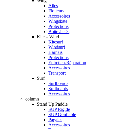
Wing
Ailes
Flotteurs
Accessoires
Wingskate
Protections
Boite à clés
Kite – Wind
Kitesurf
Windsurf
Harnais
Protections
Entretien-Réparation
Accessoires
Transport
Surf
Surfboards
Softboards
Accessoires
column
Stand Up Paddle
SUP Rigide
SUP Gonflable
Pagaies
Accessoires