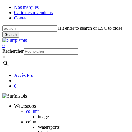
Skip
Nos marques
to
Carte des revendeurs
main
Contact
content
Hit enter to search or ESC to close
Search
Close
Search
account
0
Menu
Rechercher
×
Accès Pro
account
0
Watersports
column
image
column
Watersports