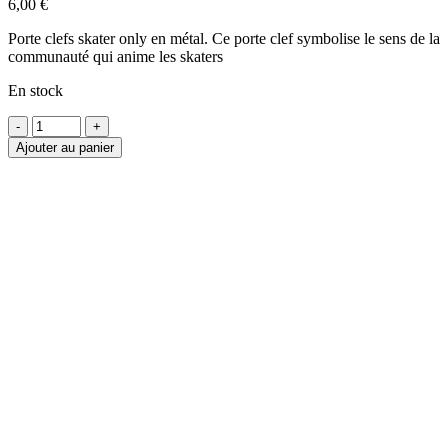
6,00
€
Porte clefs skater only en métal. Ce porte clef symbolise le sens de la
communauté qui anime les skaters
En stock
quantité
de
Ajouter au panier
PORTE-
CLES
SURFPISTOLS
SKATERS
ONLY