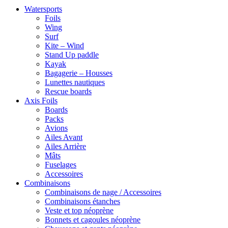
Watersports
Foils
Wing
Surf
Kite – Wind
Stand Up paddle
Kayak
Bagagerie – Housses
Lunettes nautiques
Rescue boards
Axis Foils
Boards
Packs
Avions
Ailes Avant
Ailes Arrière
Mâts
Fuselages
Accessoires
Combinaisons
Combinaisons de nage / Accessoires
Combinaisons étanches
Veste et top néoprène
Bonnets et cagoules néoprène