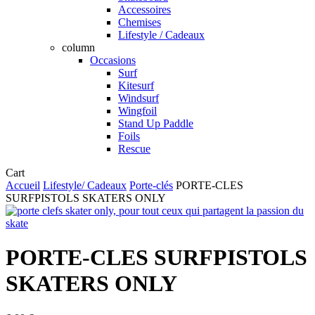
Accessoires
Chemises
Lifestyle / Cadeaux
column
Occasions
Surf
Kitesurf
Windsurf
Wingfoil
Stand Up Paddle
Foils
Rescue
Close
Cart
Cart
Accueil
Lifestyle/ Cadeaux
Porte-clés
PORTE-CLES
SURFPISTOLS SKATERS ONLY
PORTE-CLES SURFPISTOLS
SKATERS ONLY