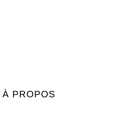
Watersports
Axis Foils
Combinaisons
Textile
Idées cadeaux
Jouet Surfer Dudes
Street
Promos/Occasions
À PROPOS
Nos marques
Carte des revendeurs
Contact