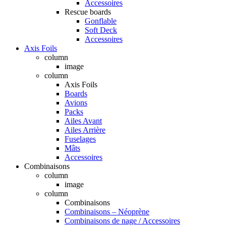
Accessoires
Rescue boards
Gonflable
Soft Deck
Accessoires
Axis Foils
column
image
column
Axis Foils
Boards
Avions
Packs
Ailes Avant
Ailes Arrière
Fuselages
Mâts
Accessoires
Combinaisons
column
image
column
Combinaisons
Combinaisons – Néoprène
Combinaisons de nage / Accessoires