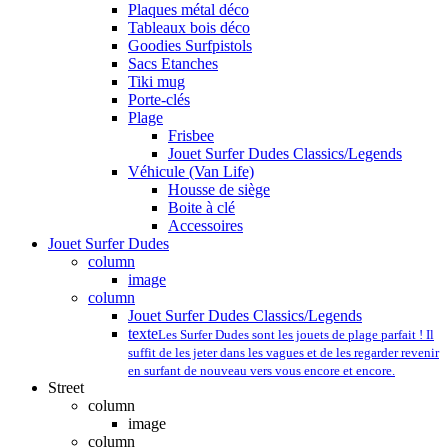
Plaques métal déco
Tableaux bois déco
Goodies Surfpistols
Sacs Etanches
Tiki mug
Porte-clés
Plage
Frisbee
Jouet Surfer Dudes Classics/Legends
Véhicule (Van Life)
Housse de siège
Boite à clé
Accessoires
Jouet Surfer Dudes
column
image
column
Jouet Surfer Dudes Classics/Legends
texte
Les Surfer Dudes sont les jouets de plage parfait ! Il
suffit de les jeter dans les vagues et de les regarder revenir
en surfant de nouveau vers vous encore et encore.
Street
column
image
column