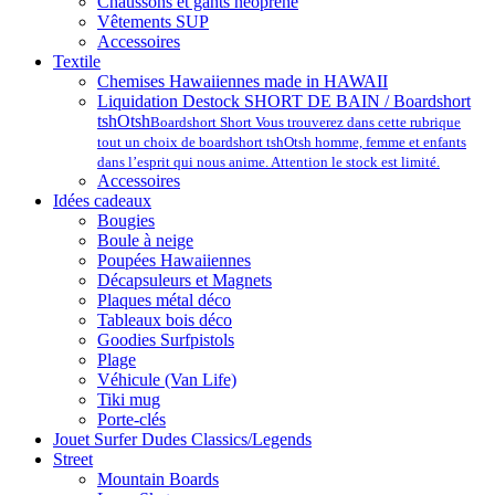
Chaussons et gants néoprène
Vêtements SUP
Accessoires
Textile
Chemises Hawaiiennes made in HAWAII
Liquidation Destock SHORT DE BAIN / Boardshort
tshOtsh
Boardshort Short Vous trouverez dans cette rubrique
tout un choix de boardshort tshOtsh homme, femme et enfants
dans l’esprit qui nous anime. Attention le stock est limité.
Accessoires
Idées cadeaux
Bougies
Boule à neige
Poupées Hawaiiennes
Décapsuleurs et Magnets
Plaques métal déco
Tableaux bois déco
Goodies Surfpistols
Plage
Véhicule (Van Life)
Tiki mug
Porte-clés
Jouet Surfer Dudes Classics/Legends
Street
Mountain Boards