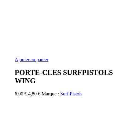
Ajouter au panier
PORTE-CLES SURFPISTOLS
WING
Le
Le
6,00
€
4,80
€
Marque :
Surf Pistols
prix
prix
initial
actuel
était :
est :
6,00 €.
4,80 €.