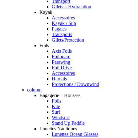
Transport
Gilets – Hydratation
Kayak
Accessoires
Kayak / Sup
Pagaies
Transports
Gilets/Protection
Foils
Axis Foils
Foilboard
Parawing
Foil Drive
Accessoires
Harnais
Protections / Downwind
column
Bagagerie – Housses
Foils
Kite
Surf
Windsurf
Stand Up Paddle
Lunettes Nautiques
Lunettes Ocean Glasses