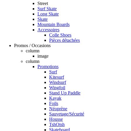
Street
Surf Skate
Long Skate
Skate
Mountain Boards
Accessoires
Colle Shoes
Pièces détachées
Promos / Occasions
column
image
column
Promotions
Surf
Kitesurf
Windsurf
Wingfoil
Stand Up Paddle
Kayak
Foils
Néoprène
Sauvetage/Sécurité
Housse
TshOtsh
Skateboard