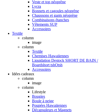
Veste et top néoprène
Lycra
Bonnets et cagoules néoprène
Chaussons et gants néoprène
Combinaisons étanches
Vêtements SUP
Accessoires
Textile
column
image
column
Textile
Chemises Hawaiiennes
Liquidation Destock SHORT DE BAIN /
Boardshort tshOtsh
Accessoires
Idées cadeaux
column
image
column
Lifestyle
Bougies
Boule à neige
Poupées Hawaiiennes
Décapsuleurs et Magnets