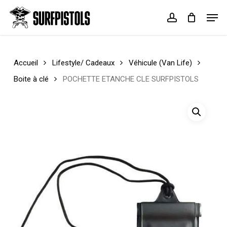
Skip
Menu
Men
to
account
Cart
Close
main
Cart
content
Accueil
Lifestyle/ Cadeaux
Véhicule (Van Life)
Boite à clé
POCHETTE ETANCHE CLE SURFPISTOLS