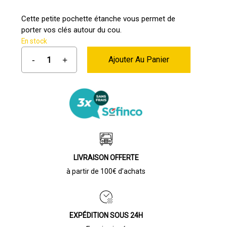
prix
prix
initial
actuel
Cette petite pochette étanche vous permet de
porter vos clés autour du cou.
était :
est :
En stock
10,00 €.
6,00 €.
Ajouter Au Panier
LIVRAISON OFFERTE
à partir de 100€ d’achats
EXPÉDITION SOUS 24H