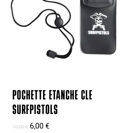
POCHETTE ETANCHE CLE
SURFPISTOLS
Le
Le
6,00
€
10,00
€