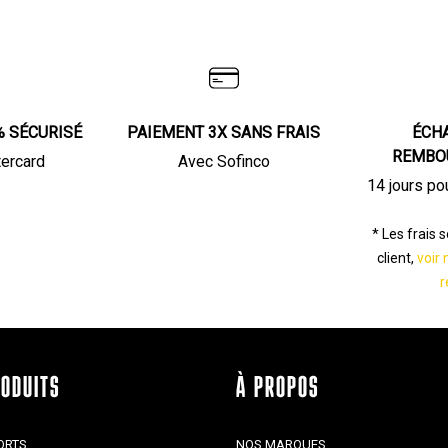
% SÉCURISÉ
PAIEMENT 3X SANS FRAIS
ÉCH
REMBO
tercard
Avec Sofinco
14 jours po
* Les frais 
client,
voir 
r
RODUITS
À PROPOS
ORTS
NOS MARQUES