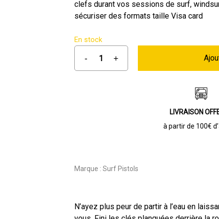
était :
est :
clefs durant vos sessions de surf, windsur
sécuriser des formats taille Visa card
44,95 €.
35,90 €.
En stock
Ajou
LIVRAISON OFF
à partir de 100€ d
Marque :
Surf Pistols
N’ayez plus peur de partir à l’eau en laissa
vous. Fini les clés planquées derrière la ro