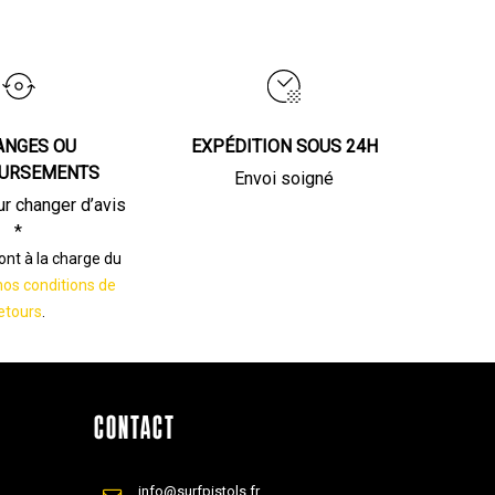
ANGES OU
EXPÉDITION SOUS 24H
URSEMENTS
Envoi soigné
ur changer d’avis
*
sont à la charge du
nos conditions de
etours
.
CONTACT
info@surfpistols.fr