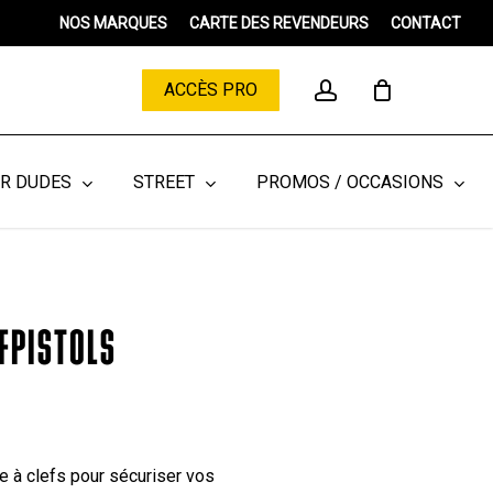
Menu
NOS MARQUES
CARTE DES REVENDEURS
CONTACT
Close
Cart
account
ACCÈS PRO
ER DUDES
STREET
PROMOS / OCCASIONS
FPISTOLS
e à clefs pour sécuriser vos