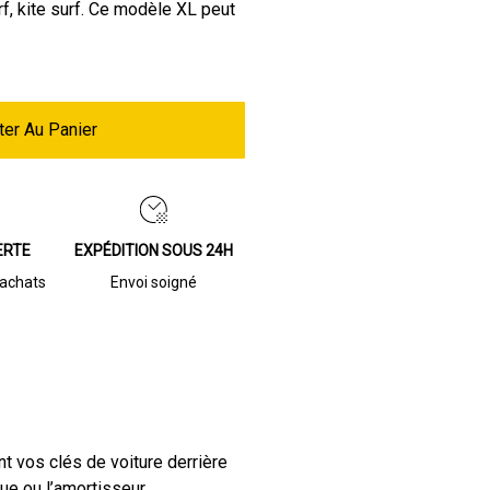
f, kite surf. Ce modèle XL peut
ter Au Panier
ERTE
EXPÉDITION SOUS 24H
’achats
Envoi soigné
nt vos clés de voiture derrière
ue ou l’amortisseur.