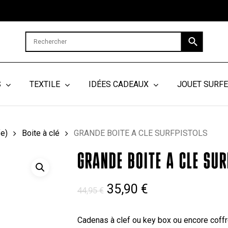
Cart
S
TEXTILE
IDÉES CADEAUX
JOUET SURF
fe)
Boite à clé
GRANDE BOITE A CLE SURFPISTOLS
GRANDE BOITE A CLE SUR
Le
Le
35,90
€
44,95
€
prix
prix
initial
actuel
Cadenas à clef ou key box ou encore coffr