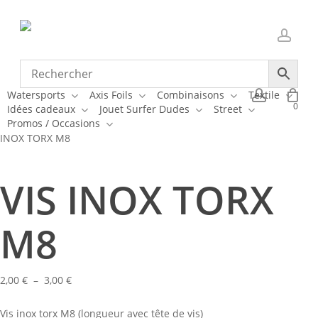
Skip
to
main
accou
content
Close
Cart
Cart
account
Watersports
Axis Foils
Combinaisons
Accès Pro
Textile
0
Idées cadeaux
Jouet Surfer Dudes
Street
Accueil
Watersports
Foils
Accessoires Foils
Visserie Foil
VIS
Promos / Occasions
INOX TORX M8
VIS INOX TORX
M8
Plage
2,00
€
–
3,00
€
de
Vis inox torx M8 (longueur avec tête de vis)
prix :