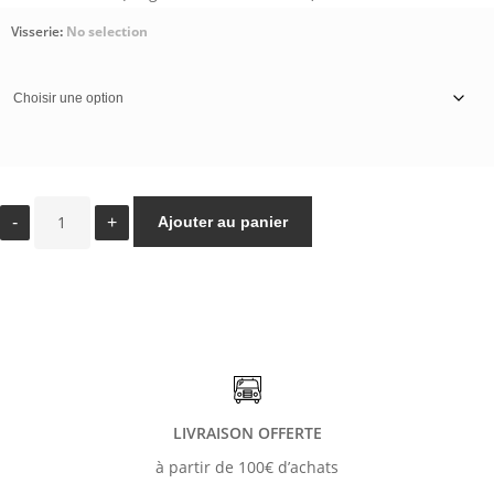
2,00 €
Visserie
:
No selection
à
3,00 €
Ajouter au panier
quantité
de
VIS
INOX
TORX
M8
LIVRAISON OFFERTE
à partir de 100€ d’achats