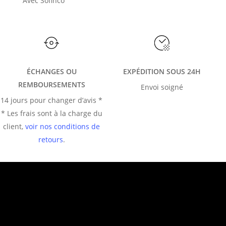
Avec Sofinco
ÉCHANGES OU
EXPÉDITION SOUS 24H
REMBOURSEMENTS
Envoi soigné
14 jours pour changer d’avis *
* Les frais sont à la charge du
client,
voir nos conditions de
retours
.