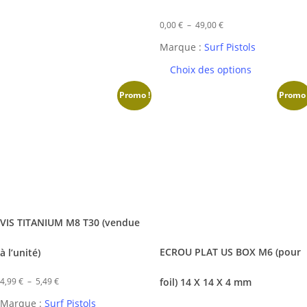
plusieurs
Plage
variations.
0,00
€
–
49,00
€
de
Les
Marque :
Surf Pistols
prix :
options
Choix des options
0,00 €
peuvent
Promo !
Promo 
à
être
49,00 €
choisies
sur
la
page
du
produit
Ce
VIS TITANIUM M8 T30 (vendue
produit
a
ECROU PLAT US BOX M6 (pour
à l’unité)
plusieurs
Plage
foil) 14 X 14 X 4 mm
variations.
4,99
€
–
5,49
€
de
Les
Marque :
Surf Pistols