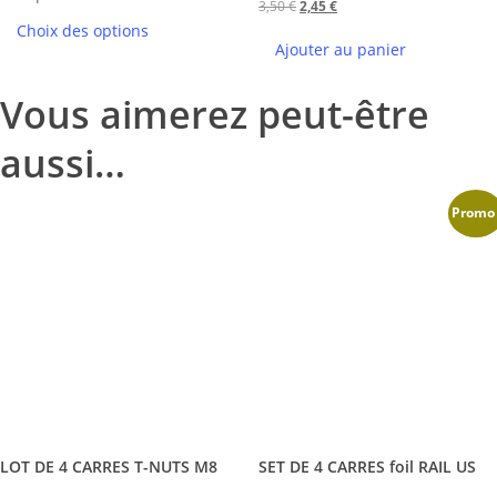
Le
Le
3,50
€
2,45
€
prix :
options
Choix des options
prix
prix
4,99 €
peuvent
Ajouter au panier
initial
actuel
à
être
était :
est :
Vous aimerez peut-être
5,49 €
choisies
3,50 €.
2,45 €.
sur
aussi…
la
page
Promo 
du
produit
LOT DE 4 CARRES T-NUTS M8
SET DE 4 CARRES foil RAIL US