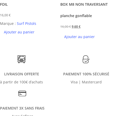
FOIL
BOX M8 NON TRAVERSANT
16,00
€
planche gonflable
Marque :
Surf Pistols
Le
Le
16,00
€
9,60
€
Ajouter au panier
prix
prix
Ajouter au panier
initial
actuel
était :
est :
16,00 €.
9,60 €.
LIVRAISON OFFERTE
PAIEMENT 100% SÉCURISÉ
à partir de 100€ d’achats
Visa | Mastercard
PAIEMENT 3X SANS FRAIS