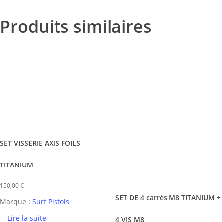
Produits similaires
SET VISSERIE AXIS FOILS
TITANIUM
150,00
€
Ce
SET DE 4 carrés M8 TITANIUM +
Marque :
Surf Pistols
produit
a
Lire la suite
4 VIS M8