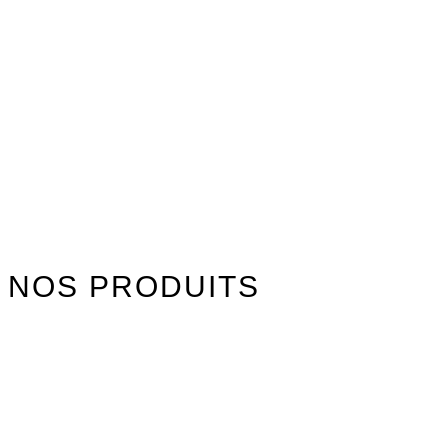
NOS PRODUITS
Watersports
Axis Foils
Combinaisons
Textile