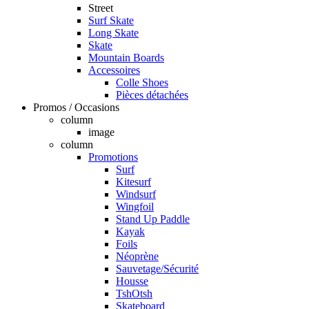
Street
Surf Skate
Long Skate
Skate
Mountain Boards
Accessoires
Colle Shoes
Pièces détachées
Promos / Occasions
column
image
column
Promotions
Surf
Kitesurf
Windsurf
Wingfoil
Stand Up Paddle
Kayak
Foils
Néoprène
Sauvetage/Sécurité
Housse
TshOtsh
Skateboard