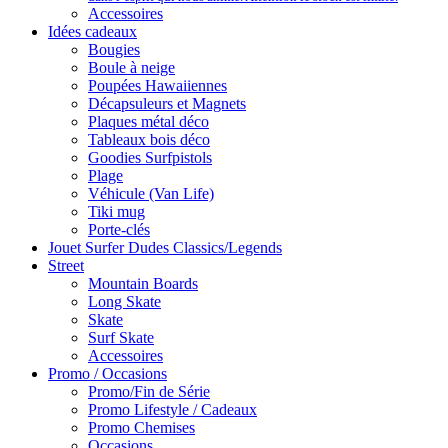
Accessoires
Idées cadeaux
Bougies
Boule à neige
Poupées Hawaiiennes
Décapsuleurs et Magnets
Plaques métal déco
Tableaux bois déco
Goodies Surfpistols
Plage
Véhicule (Van Life)
Tiki mug
Porte-clés
Jouet Surfer Dudes Classics/Legends
Street
Mountain Boards
Long Skate
Skate
Surf Skate
Accessoires
Promo / Occasions
Promo/Fin de Série
Promo Lifestyle / Cadeaux
Promo Chemises
Occasions