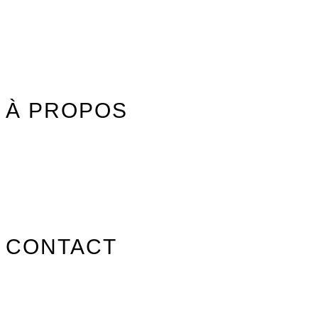
Idées cadeaux
Jouet Surfer Dudes
Street
Promos/Occasions
À PROPOS
Nos marques
Carte des revendeurs
Contact
CONTACT
info@surfpistols.fr