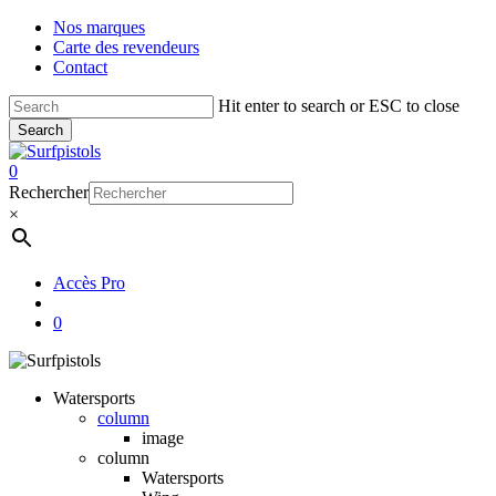
Skip
Nos marques
to
Carte des revendeurs
main
Contact
content
Hit enter to search or ESC to close
Search
Close
Search
account
0
Menu
Rechercher
×
Accès Pro
account
0
Watersports
column
image
column
Watersports