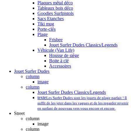
Plaques métal déco
Tableaux bois déco
Goodies Surfpistols
Sacs Etanches
Tiki mug
Porte-clés
Plage
Frisbee
Jouet Surfer Dudes Classics/Legends
Véhicule (Van Life)
Housse de siège
Boite à clé
Accessoires
Jouet Surfer Dudes
column
image
column
Jouet Surfer Dudes Classics/Legends
texte
Les Surfer Dudes sont les jouets de plage parfait ! Il
suffit de les jeter dans les vagues et de les regarder revenir
en surfant de nouveau vers vous encore et encore.
Street
column
image
column