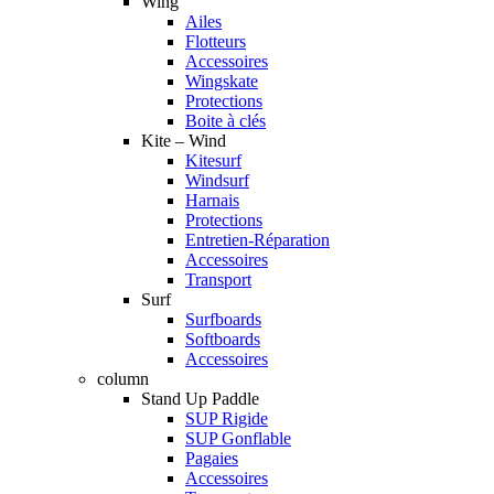
Wing
Ailes
Flotteurs
Accessoires
Wingskate
Protections
Boite à clés
Kite – Wind
Kitesurf
Windsurf
Harnais
Protections
Entretien-Réparation
Accessoires
Transport
Surf
Surfboards
Softboards
Accessoires
column
Stand Up Paddle
SUP Rigide
SUP Gonflable
Pagaies
Accessoires