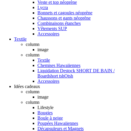
Veste et top néoprène
Lycra
Bonnets et cagoules néoprène
Chaussons et gants néoprène
Combinaisons étanches
Vêtements SUP
Accessoires
Textile
column
image
column
Textile
Chemises Hawaiiennes
Liquidation Destock SHORT DE BAIN /
Boardshort tshOtsh
Accessoires
Idées cadeaux
column
image
column
Lifestyle
Bougies
Boule à neige
Poupées Hawaiiennes
Décapsuleurs et Magnets