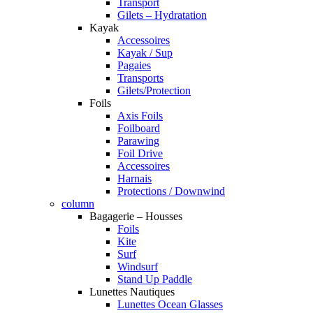
Transport
Gilets – Hydratation
Kayak
Accessoires
Kayak / Sup
Pagaies
Transports
Gilets/Protection
Foils
Axis Foils
Foilboard
Parawing
Foil Drive
Accessoires
Harnais
Protections / Downwind
column
Bagagerie – Housses
Foils
Kite
Surf
Windsurf
Stand Up Paddle
Lunettes Nautiques
Lunettes Ocean Glasses