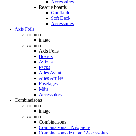
Accessoires
Rescue boards
Gonflable
Soft Deck
Accessoires
Axis Foils
column
image
column
Axis Foils
Boards
Avions
Packs
Ailes Avant
Ailes Arrière
Fuselages
Mâts
Accessoires
Combinaisons
column
image
column
Combinaisons
Combinaisons – Néoprène
Combinaisons de nage / Accessoires