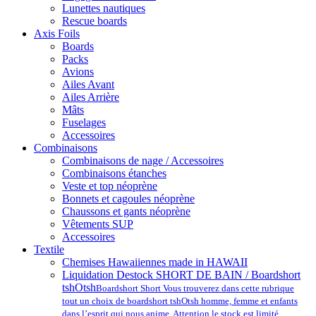
Lunettes nautiques
Rescue boards
Axis Foils
Boards
Packs
Avions
Ailes Avant
Ailes Arrière
Mâts
Fuselages
Accessoires
Combinaisons
Combinaisons de nage / Accessoires
Combinaisons étanches
Veste et top néoprène
Bonnets et cagoules néoprène
Chaussons et gants néoprène
Vêtements SUP
Accessoires
Textile
Chemises Hawaiiennes made in HAWAII
Liquidation Destock SHORT DE BAIN / Boardshort
tshOtsh
Boardshort Short Vous trouverez dans cette rubrique
tout un choix de boardshort tshOtsh homme, femme et enfants
dans l’esprit qui nous anime. Attention le stock est limité.