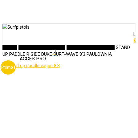
Close
art
Skip
Cart
Clo
to
Me
main
content
ac
0
M
Accueil
Promotion/Fin de Série
Promo Stand Up Paddle
STAND
UP PADDLE RIGIDE DUKE SURF-WAVE 8’3 PAULOWNIA
ACCÈS PRO
account
Promo !