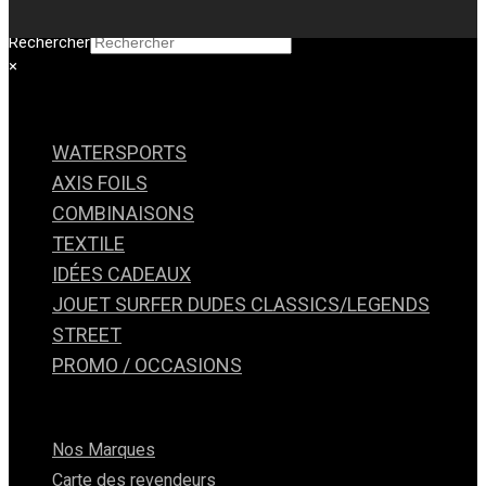
Rechercher
×
WATERSPORTS
AXIS FOILS
Foils
COMBINAISONS
Wing
Boards
Surf
TEXTILE
Packs
Combinaisons de nage / Accessoires
Kite – Wind
Avions
IDÉES CADEAUX
Combinaisons étanches
Chemises Hawaiiennes made in HAWAII
Stand Up paddle
Ailes Avant
Veste et top néoprène
JOUET SURFER DUDES CLASSICS/LEGENDS
Liquidation Destock SHORT DE BAIN / Boardshort
Kayak
Bougies
Ailes Arrière
Bonnets et cagoules néoprène
tshOtsh
Boardshort Short Vous trouverez dans cette rubrique
STREET
Bagagerie – Housses
Boule à neige
Mâts
Chaussons et gants néoprène
Lunettes nautiques
tout un choix de boardshort tshOtsh homme, femme et enfants
Poupées Hawaiiennes
PROMO / OCCASIONS
Fuselages
Vêtements SUP
Mountain Boards
Rescue boards
dans l’esprit qui nous anime. Attention le stock est limité.
Décapsuleurs et Magnets
Accessoires
Accessoires
Long Skate
Promo/Fin de Série
Accessoires
Plaques métal déco
Skate
Promo Lifestyle / Cadeaux
Tableaux bois déco
Surf Skate
Nos Marques
Promo Chemises
Goodies Surfpistols
Accessoires
Occasions
Plage
Carte des revendeurs