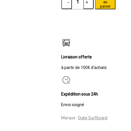
au
de
panier
STAND
UP
PADDLE
RIGIDE
DUKE
SURF-
WAVE
8'3
Livraison offerte
PAULOWNIA
à partir de 100€ d’achats
Expédition sous 24h
Envoi soigné
Marque :
Duke Surfboard