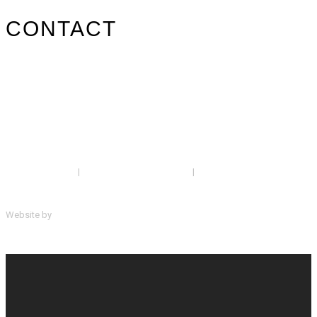
CONTACT
info@surfpistols.fr
02 99 58 75 25
Suivez-nous sur les réseaux !
Mentions légales
|
Politique de confidentialité
|
CGV
Website by
ScreenUp