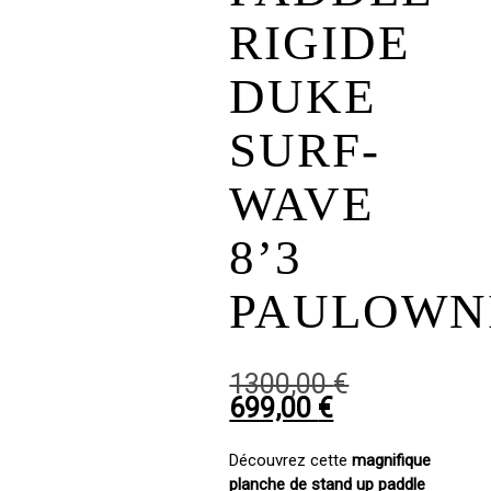
RIGIDE
DUKE
SURF-
WAVE
8’3
PAULOWN
Le
1300,00
€
Le
prix
699,00
€
prix
initial
actuel
était :
Découvrez cette
magnifique
est :
1300,00 €.
planche de stand up paddle