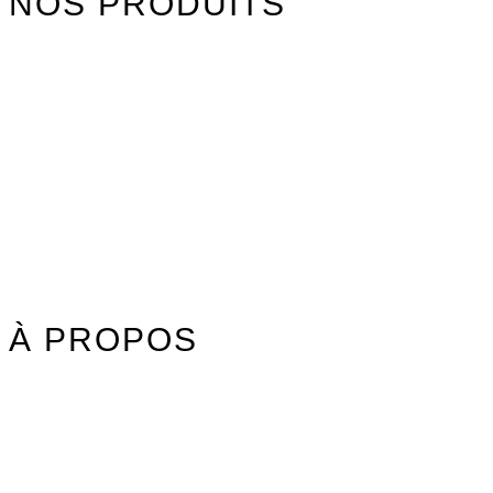
NOS PRODUITS
Watersports
Axis Foils
Combinaisons
Textile
Idées cadeaux
Jouet Surfer Dudes
Street
Promos/Occasions
À PROPOS
Nos marques
Carte des revendeurs
Contact