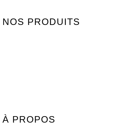
NOS PRODUITS
Watersports
Axis Foils
Combinaisons
Textile
Idées cadeaux
Jouet Surfer Dudes
Street
Promos/Occasions
À PROPOS