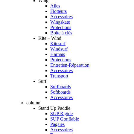
Wing
Ailes
Flotteurs
Accessoires
Wingskate
Protections
Boite à clés
Kite – Wind
Kitesurf
Windsurf
Harnais
Protections
Entretien-Réparation
Accessoires
Transport
Surf
Surfboards
Softboards
Accessoires
column
Stand Up Paddle
SUP Rigide
SUP Gonflable
Pagaies
Accessoires