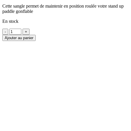
Cette sangle permet de maintenir en position roulée votre stand up
paddle gonflable
En stock
quantité
de
Ajouter au panier
Sangle
pour
stand
up
paddle
gonflable