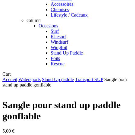
Accessoires
Chemises
Lifestyle / Cadeaux
column
Occasions
Surf
Kitesurf
Windsurf
Wingfoil
Stand Up Paddle
Foils
Rescue
Close
Cart
Cart
Accueil
Watersports
Stand Up paddle
Transport SUP
Sangle pour
stand up paddle gonflable
Sangle pour stand up paddle
gonflable
5,00
€