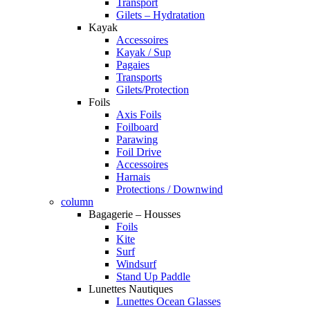
Transport
Gilets – Hydratation
Kayak
Accessoires
Kayak / Sup
Pagaies
Transports
Gilets/Protection
Foils
Axis Foils
Foilboard
Parawing
Foil Drive
Accessoires
Harnais
Protections / Downwind
column
Bagagerie – Housses
Foils
Kite
Surf
Windsurf
Stand Up Paddle
Lunettes Nautiques
Lunettes Ocean Glasses