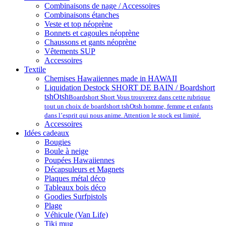
Combinaisons de nage / Accessoires
Combinaisons étanches
Veste et top néoprène
Bonnets et cagoules néoprène
Chaussons et gants néoprène
Vêtements SUP
Accessoires
Textile
Chemises Hawaiiennes made in HAWAII
Liquidation Destock SHORT DE BAIN / Boardshort
tshOtsh
Boardshort Short Vous trouverez dans cette rubrique
tout un choix de boardshort tshOtsh homme, femme et enfants
dans l’esprit qui nous anime. Attention le stock est limité.
Accessoires
Idées cadeaux
Bougies
Boule à neige
Poupées Hawaiiennes
Décapsuleurs et Magnets
Plaques métal déco
Tableaux bois déco
Goodies Surfpistols
Plage
Véhicule (Van Life)
Tiki mug