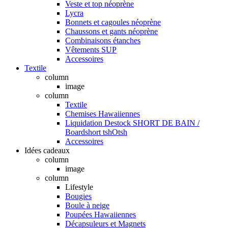
Veste et top néoprène
Lycra
Bonnets et cagoules néoprène
Chaussons et gants néoprène
Combinaisons étanches
Vêtements SUP
Accessoires
Textile
column
image
column
Textile
Chemises Hawaiiennes
Liquidation Destock SHORT DE BAIN /
Boardshort tshOtsh
Accessoires
Idées cadeaux
column
image
column
Lifestyle
Bougies
Boule à neige
Poupées Hawaiiennes
Décapsuleurs et Magnets