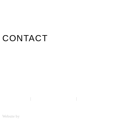
Nos marques
Carte des revendeurs
Contact
CONTACT
info@surfpistols.fr
02 99 58 75 25
Suivez-nous sur les réseaux !
Mentions légales
|
Politique de confidentialité
|
CGV
Website by
ScreenUp