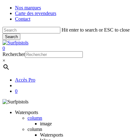
Skip
Nos marques
to
Carte des revendeurs
main
Contact
content
Hit enter to search or ESC to close
Search
Close
Search
account
0
Menu
Rechercher
×
Accès Pro
account
0
Watersports
column
image
column
Watersports