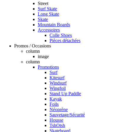
Street
Surf Skate
Long Skate
Skate
Mountain Boards
Accessoires
Colle Shoes
Pièces détachées
Promos / Occasions
column
image
column
Promotions
Surf
Kitesurf
Windsurf
Wingfoil
Stand Up Paddle
Kayak
Foils
Néoprène
Sauvetage/Sécurité
Housse
TshOtsh
Skateboard