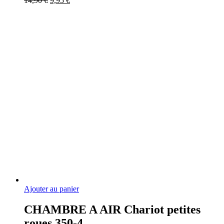
14,90
€
9,95
€
prix
prix
initial
actuel
était :
est :
14,90 €.
9,95 €.
Ajouter au panier
CHAMBRE A AIR Chariot petites
roues 350-4