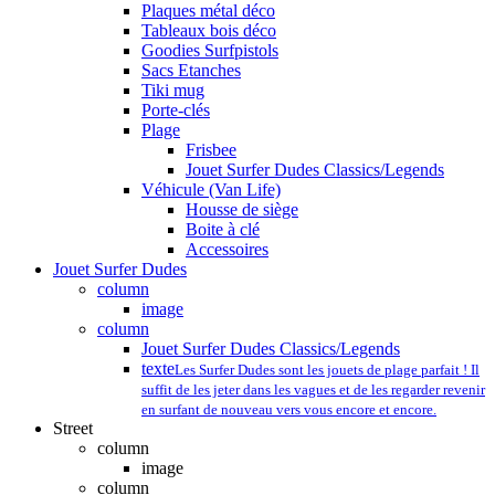
Plaques métal déco
Tableaux bois déco
Goodies Surfpistols
Sacs Etanches
Tiki mug
Porte-clés
Plage
Frisbee
Jouet Surfer Dudes Classics/Legends
Véhicule (Van Life)
Housse de siège
Boite à clé
Accessoires
Jouet Surfer Dudes
column
image
column
Jouet Surfer Dudes Classics/Legends
texte
Les Surfer Dudes sont les jouets de plage parfait ! Il
suffit de les jeter dans les vagues et de les regarder revenir
en surfant de nouveau vers vous encore et encore.
Street
column
image
column