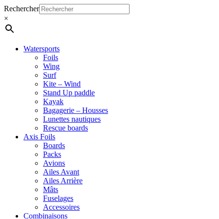
Close
Rechercher
Menu
×
Watersports
Foils
Wing
Surf
Kite – Wind
Stand Up paddle
Kayak
Bagagerie – Housses
Lunettes nautiques
Rescue boards
Axis Foils
Boards
Packs
Avions
Ailes Avant
Ailes Arrière
Mâts
Fuselages
Accessoires
Combinaisons