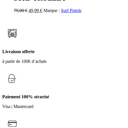
Le
Le
79,00
€
49,99
€
Marque :
Surf Pistols
prix
prix
initial
actuel
était :
est :
79,00 €.
49,99 €.
Livraison offerte
à partir de 100€ d’achats
Paiement 100% sécurisé
Visa | Mastercard