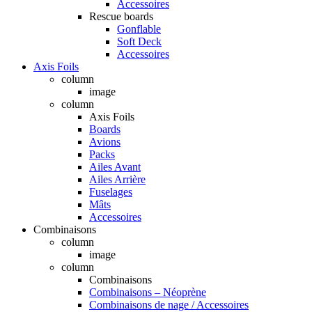
Accessoires
Rescue boards
Gonflable
Soft Deck
Accessoires
Axis Foils
column
image
column
Axis Foils
Boards
Avions
Packs
Ailes Avant
Ailes Arrière
Fuselages
Mâts
Accessoires
Combinaisons
column
image
column
Combinaisons
Combinaisons – Néoprène
Combinaisons de nage / Accessoires