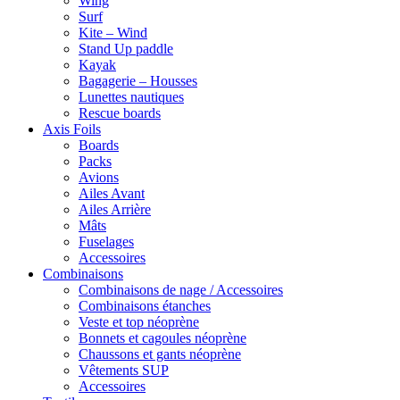
Wing
Surf
Kite – Wind
Stand Up paddle
Kayak
Bagagerie – Housses
Lunettes nautiques
Rescue boards
Axis Foils
Boards
Packs
Avions
Ailes Avant
Ailes Arrière
Mâts
Fuselages
Accessoires
Combinaisons
Combinaisons de nage / Accessoires
Combinaisons étanches
Veste et top néoprène
Bonnets et cagoules néoprène
Chaussons et gants néoprène
Vêtements SUP
Accessoires