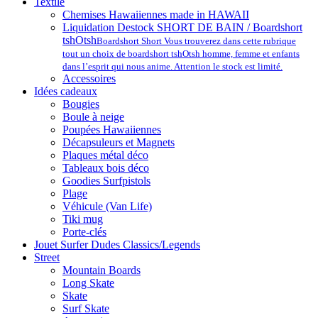
Textile
Chemises Hawaiiennes made in HAWAII
Liquidation Destock SHORT DE BAIN / Boardshort
tshOtsh
Boardshort Short Vous trouverez dans cette rubrique
tout un choix de boardshort tshOtsh homme, femme et enfants
dans l’esprit qui nous anime. Attention le stock est limité.
Accessoires
Idées cadeaux
Bougies
Boule à neige
Poupées Hawaiiennes
Décapsuleurs et Magnets
Plaques métal déco
Tableaux bois déco
Goodies Surfpistols
Plage
Véhicule (Van Life)
Tiki mug
Porte-clés
Jouet Surfer Dudes Classics/Legends
Street
Mountain Boards
Long Skate
Skate
Surf Skate