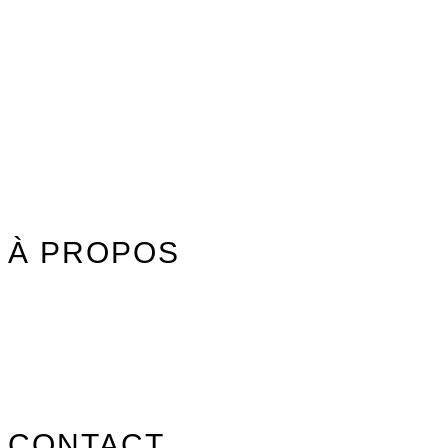
Watersports
Axis Foils
Combinaisons
Textile
Idées cadeaux
Jouet Surfer Dudes
Street
Promos/Occasions
À PROPOS
Nos marques
Carte des revendeurs
Contact
CONTACT