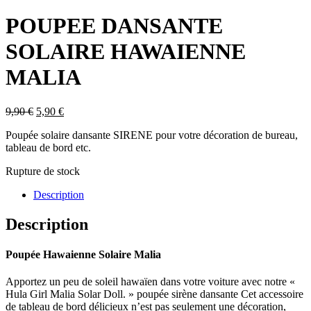
POUPEE DANSANTE
SOLAIRE HAWAIENNE
MALIA
Le
Le
9,90
€
5,90
€
prix
prix
Poupée solaire dansante SIRENE pour votre décoration de bureau,
initial
actuel
tableau de bord etc.
était :
est :
9,90 €.
5,90 €.
Rupture de stock
Description
Description
Poupée Hawaienne Solaire Malia
Apportez un peu de soleil hawaïen dans votre voiture avec notre «
Hula Girl Malia Solar Doll. » poupée sirène dansante Cet accessoire
de tableau de bord délicieux n’est pas seulement une décoration,