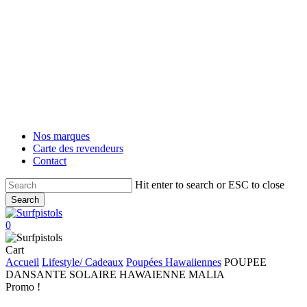
Skip
to
main
content
Nos marques
Carte des revendeurs
Contact
Hit enter to search or ESC to close
Search
Close
Search
account
0
Menu
Close
Cart
Cart
Accueil
Lifestyle/ Cadeaux
Poupées Hawaiiennes
POUPEE
DANSANTE SOLAIRE HAWAIENNE MALIA
Promo !