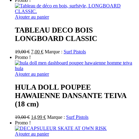
Promo !
Ajouter au panier
TABLEAU DECO BOIS
LONGBOARD CLASSIC
Le
Le
19,00
€
7,00
€
Marque :
Surf Pistols
prix
prix
Promo !
initial
actuel
était :
est :
19,00 €.
7,00 €.
Ajouter au panier
HULA DOLL POUPEE
HAWAIENNE DANSANTE TEIVA
(18 cm)
Le
Le
19,00
€
14,99
€
Marque :
Surf Pistols
prix
prix
Promo !
initial
actuel
était :
est :
Ajouter au panier