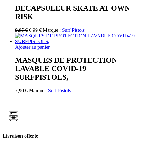
19,00 €.
14,99 €.
DECAPSULEUR SKATE AT OWN
RISK
Le
Le
9,95
€
6,99
€
Marque :
Surf Pistols
prix
prix
initial
actuel
était :
est :
Ajouter au panier
9,95 €.
6,99 €.
MASQUES DE PROTECTION
LAVABLE COVID-19
SURFPISTOLS,
7,90
€
Marque :
Surf Pistols
Livraison offerte