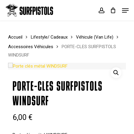
Skip
Menu
Men
to
account
Cart
Close
main
Cart
content
Accueil
Lifestyle/ Cadeaux
Véhicule (Van Life)
Accessoires Véhicules
PORTE-CLES SURFPISTOLS
WINDSURF
PORTE-CLES SURFPISTOLS
WINDSURF
6,00
€