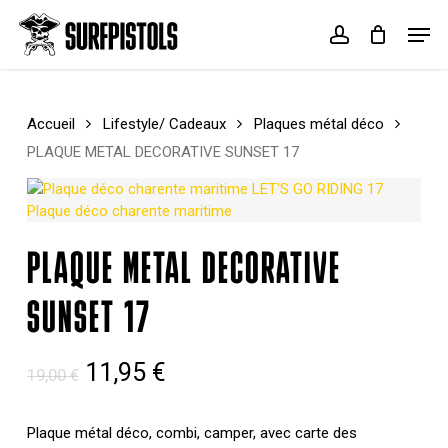
Skip
Men
to
account
Cart
Close
main
Cart
content
Accueil
Lifestyle/ Cadeaux
Plaques métal déco
PLAQUE METAL DECORATIVE SUNSET 17
PLAQUE METAL DECORATIVE
SUNSET 17
Le
Le
11,95
€
19,00
€
prix
prix
initial
actuel
Plaque métal déco, combi, camper, avec carte des