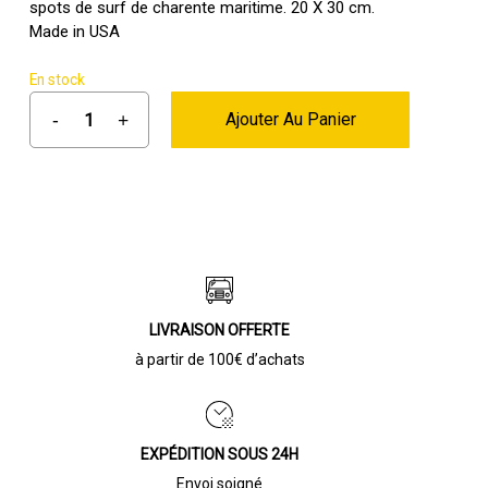
spots de surf de charente maritime. 20 X 30 cm.
était :
est :
Made in USA
19,00 €.
11,95 €.
En stock
Ajouter Au Panier
LIVRAISON OFFERTE
à partir de 100€ d’achats
EXPÉDITION SOUS 24H
Envoi soigné