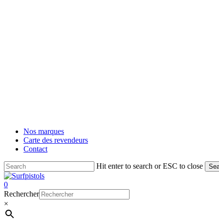
Nos marques
Carte des revendeurs
Contact
Hit enter to search or ESC to close
Sea
Close
Search
account
0
Menu
Rechercher
×