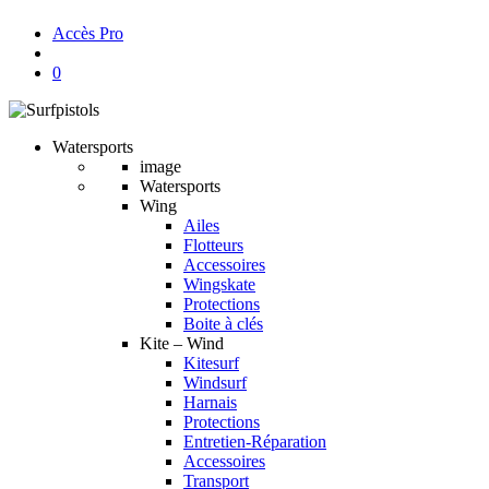
Accès Pro
account
0
Watersports
image
Watersports
Wing
Ailes
Flotteurs
Accessoires
Wingskate
Protections
Boite à clés
Kite – Wind
Kitesurf
Windsurf
Harnais
Protections
Entretien-Réparation
Accessoires
Transport