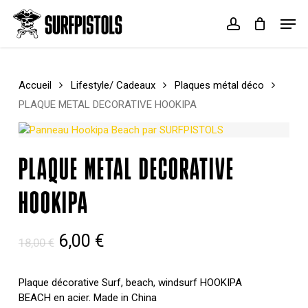
Skip
Menu
Men
to
account
Cart
Close
main
Cart
content
Accueil
Lifestyle/ Cadeaux
Plaques métal déco
PLAQUE METAL DECORATIVE HOOKIPA
PLAQUE METAL DECORATIVE
HOOKIPA
Le
Le
6,00
€
18,00
€
prix
prix
initial
actuel
Plaque décorative Surf, beach, windsurf HOOKIPA
BEACH en acier. Made in China
était :
est :