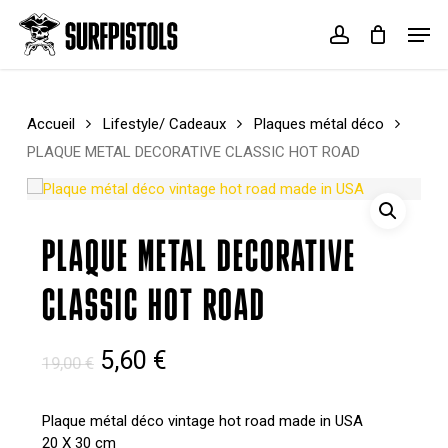
Skip
Menu
Men
to
account
Cart
Close
main
Cart
content
Accueil
Lifestyle/ Cadeaux
Plaques métal déco
PLAQUE METAL DECORATIVE CLASSIC HOT ROAD
PLAQUE METAL DECORATIVE
CLASSIC HOT ROAD
Le
Le
5,60
€
19,00
€
prix
prix
initial
actuel
Plaque métal déco vintage hot road made in USA
20 X 30 cm