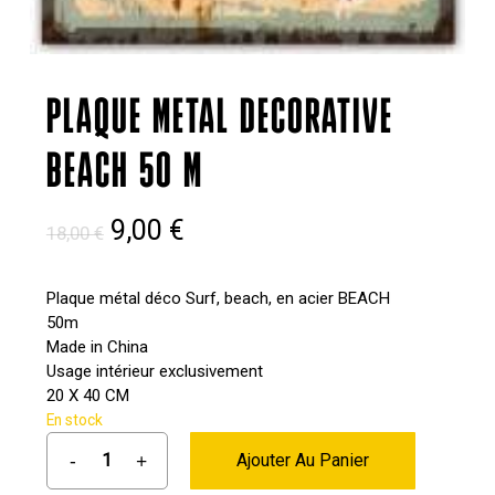
PLAQUE METAL DECORATIVE
BEACH 50 M
Le
Le
9,00
€
18,00
€
prix
prix
initial
actuel
Plaque métal déco Surf, beach, en acier BEACH
50m
était :
est :
Made in China
18,00 €.
9,00 €.
Usage intérieur exclusivement
20 X 40 CM
En stock
Ajouter Au Panier