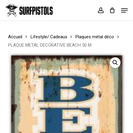
Skip
Menu
Men
to
account
Cart
Close
main
Cart
content
Accueil
Lifestyle/ Cadeaux
Plaques métal déco
PLAQUE METAL DECORATIVE BEACH 50 M