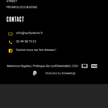
STREET
PROMOS/OCCASIONS
CONTACT
info@surfpistols.fr
02 99 58 75 25
Suivez-nous sur les réseaux !
Mentions légales
|
Politique de confidentialité
|
CGV
Website by
ScreenUp
Sous-total :
0,00
€
Voir Le Panier
Commander