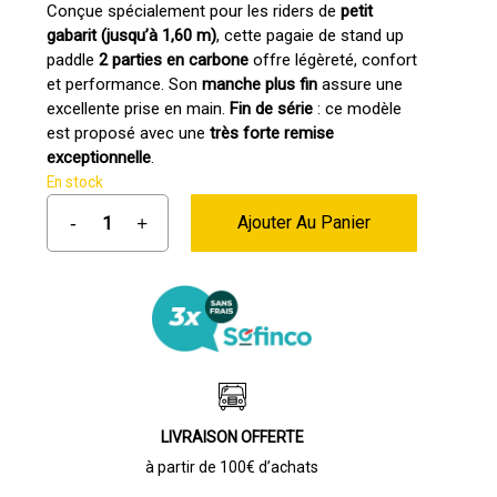
initial
actuel
Conçue spécialement pour les riders de
petit
gabarit (jusqu’à 1,60 m)
, cette pagaie de stand up
était :
est :
paddle
2 parties en carbone
offre légèreté, confort
175,00 €.
87,50 €.
et performance. Son
manche plus fin
assure une
excellente prise en main.
Fin de série
: ce modèle
est proposé avec une
très forte remise
exceptionnelle
.
En stock
Ajouter Au Panier
LIVRAISON OFFERTE
à partir de 100€ d’achats