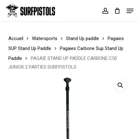
Skip
Menu
Men
to
account
Cart
Close
main
Cart
content
Accueil
Watersports
Stand Up paddle
Pagaies
SUP Stand Up Paddle
Pagaies Carbone Sup Stand Up
Paddle
PAGAIE STAND UP PADDLE CARBONE C50
JUNIOR 2 PARTIES SURFPISTOLS