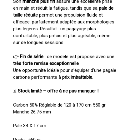
Son
manche plus fin
assure une excellente prise
en main et réduit la fatigue, tandis que sa
pale de
taille réduite
permet une propulsion fluide et
efficace, parfaitement adaptée aux morphologies
plus légères. Résultat : un pagayage plus
confortable, plus précis et plus agréable, même
sur de longues sessions.
👉
Fin de série
: ce modèle est proposé avec une
très forte remise exceptionnelle
.
Une opportunité idéale pour s’équiper d’une pagaie
carbone performante à
prix imbattable
.
⏳
Stock limité – offre à ne pas manquer !
Carbon 50% Réglable de 120 à 170 cm 550 gr
Manche 26,75 mm
Pale 34 X 17 cm
Poids : 550 gr