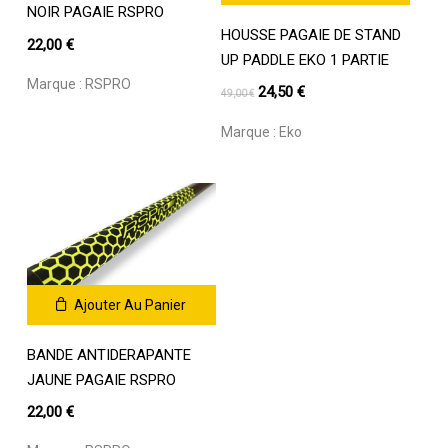
NOIR PAGAIE RSPRO
HOUSSE PAGAIE DE STAND
22,00
€
UP PADDLE EKO 1 PARTIE
Marque :
RSPRO
Le
Le
24,50
€
49,00
€
prix
prix
Marque :
Eko
initial
actuel
était :
est :
49,00 €.
24,50 €.
Ajouter Au Panier
BANDE ANTIDERAPANTE
JAUNE PAGAIE RSPRO
22,00
€