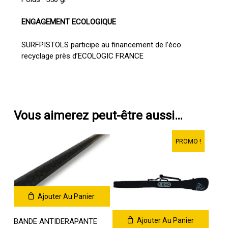
Votre panier est vide.
ENGAGEMENT ECOLOGIQUE
Go To Shop
SURFPISTOLS participe au financement de l’éco
recyclage près d’ECOLOGIC FRANCE
Vous aimerez peut-être aussi…
PROMO !
Ajouter Au Panier
Ajouter Au Panier
BANDE ANTIDERAPANTE