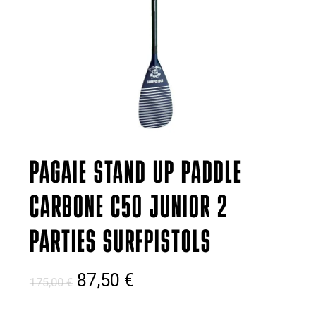
PAGAIE STAND UP PADDLE
CARBONE C50 JUNIOR 2
PARTIES SURFPISTOLS
Le
Le
87,50
€
175,00
€
prix
prix