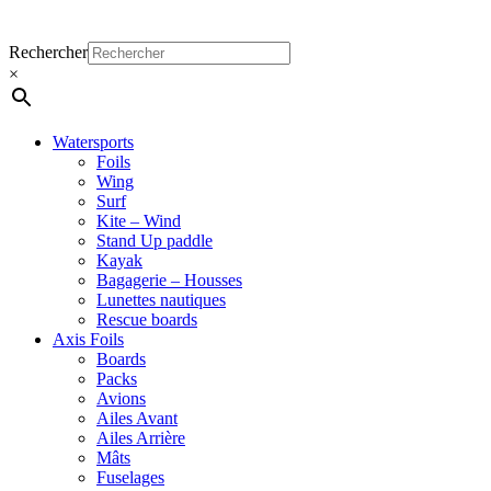
Menu
Close
Rechercher
Menu
×
Watersports
Foils
Wing
Surf
Kite – Wind
Stand Up paddle
Kayak
Bagagerie – Housses
Lunettes nautiques
Rescue boards
Axis Foils
Boards
Packs
Avions
Ailes Avant
Ailes Arrière
Mâts
Fuselages