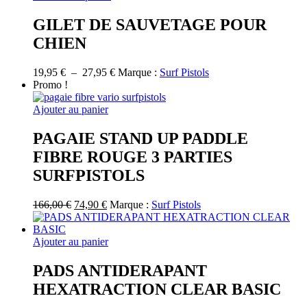
produit
a
GILET DE SAUVETAGE POUR
plusieurs
CHIEN
variations.
Les
options
Plage
19,95
€
–
27,95
€
Marque :
Surf Pistols
peuvent
de
Promo !
être
prix :
choisies
19,95 €
Ajouter au panier
sur
à
la
27,95 €
PAGAIE STAND UP PADDLE
page
FIBRE ROUGE 3 PARTIES
du
produit
SURFPISTOLS
Le
Le
166,00
€
74,90
€
Marque :
Surf Pistols
prix
prix
initial
actuel
était :
est :
Ajouter au panier
166,00 €.
74,90 €.
PADS ANTIDERAPANT
HEXATRACTION CLEAR BASIC