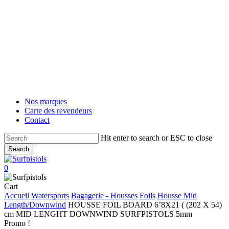
Skip
to
main
content
Nos marques
Carte des revendeurs
Contact
Hit enter to search or ESC to close
Search
Close
Search
account
0
Menu
Close
Cart
Cart
Accueil
Watersports
Bagagerie - Housses
Foils
Housse Mid
Length/Downwind
HOUSSE FOIL BOARD 6’8X21 ( (202 X 54)
cm MID LENGHT DOWNWIND SURFPISTOLS 5mm
Promo !