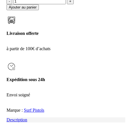
quantité
de
Ajouter au panier
HOUSSE
FOIL
BOARD
6'8X21
(
Livraison offerte
(202
X
54)
à partir de 100€ d’achats
cm
MID
LENGHT
DOWNWIND
SURFPISTOLS
5mm
Expédition sous 24h
Envoi soigné
Marque :
Surf Pistols
Description