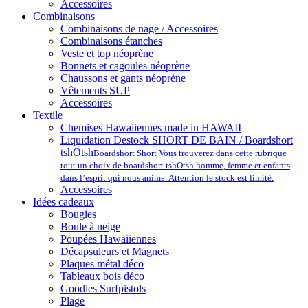
Accessoires
Combinaisons
Combinaisons de nage / Accessoires
Combinaisons étanches
Veste et top néoprène
Bonnets et cagoules néoprène
Chaussons et gants néoprène
Vêtements SUP
Accessoires
Textile
Chemises Hawaiiennes made in HAWAII
Liquidation Destock SHORT DE BAIN / Boardshort
tshOtsh
Boardshort Short Vous trouverez dans cette rubrique
tout un choix de boardshort tshOtsh homme, femme et enfants
dans l’esprit qui nous anime. Attention le stock est limité.
Accessoires
Idées cadeaux
Bougies
Boule à neige
Poupées Hawaiiennes
Décapsuleurs et Magnets
Plaques métal déco
Tableaux bois déco
Goodies Surfpistols
Plage