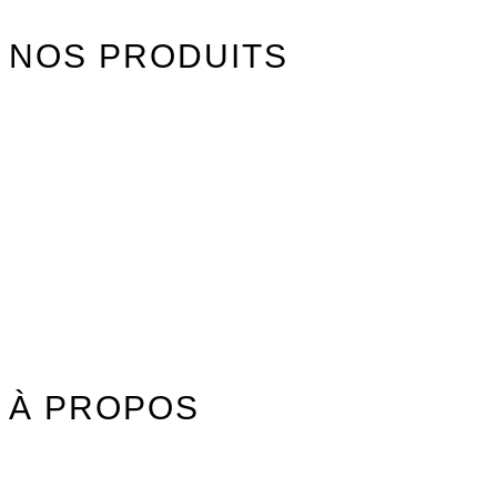
NOS PRODUITS
Watersports
Axis Foils
Combinaisons
Textile
Idées cadeaux
Jouet Surfer Dudes
Street
Promos/Occasions
À PROPOS