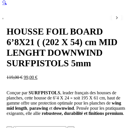
🔍
HOUSSE FOIL BOARD
6’8X21 ( (202 X 54) cm MID
LENGHT DOWNWIND
SURFPISTOLS 5mm
Le
Le
119,00
€
99,00
€
prix
prix
initial
actuel
était :
est :
Conçue par
SURFPISTOLS
, leader français des housses de
119,00 €.
99,00 €.
planches, cette housse de 6’4 X 24 » soit 195 X 61 cm, haut de
gamme offre une protection optimale pour les planches de
wing
mid length
,
parawing
et
downwind
. Pensée pour les pratiquants
exigeants, elle allie
robustesse, durabilité et finitions premium
.