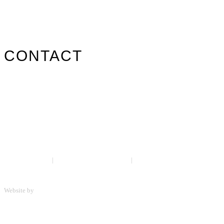
Nos marques
Carte des revendeurs
Contact
CONTACT
info@surfpistols.fr
02 99 58 75 25
Suivez-nous sur les réseaux !
Mentions légales
|
Politique de confidentialité
|
CGV
Website by
ScreenUp