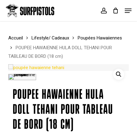
Skip
Menu
Men
to
account
Cart
Close
main
Cart
content
Accueil
Lifestyle/ Cadeaux
Poupées Hawaiiennes
POUPEE HAWAIENNE HULA DOLL TEHANI POUR
TABLEAU DE BORD (18 cm)
POUPEE HAWAIENNE HULA
DOLL TEHANI POUR TABLEAU
DE BORD (18 CM)