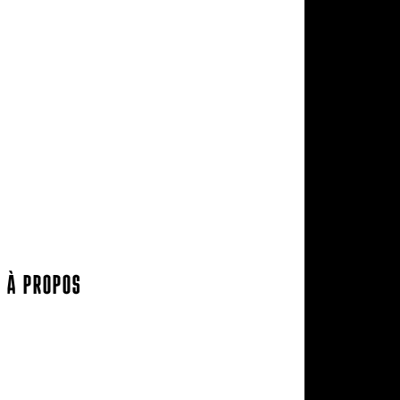
Watersports
Axis Foils
Combinaisons
Textile
Idées cadeaux
Jouet Surfer Dudes
Street
Promos/Occasions
À PROPOS
Nos marques