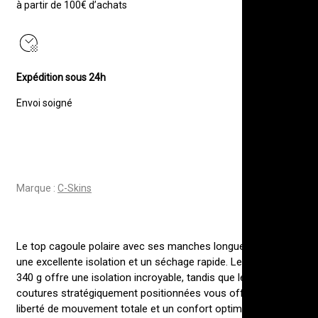
à partir de 100€ d’achats
LONGUES
Expédition sous 24h
Envoi soigné
Marque :
C-Skins
Le top cagoule polaire avec ses manches longues offre
une excellente isolation et un séchage rapide. Le PolyPro
340 g offre une isolation incroyable, tandis que les
coutures stratégiquement positionnées vous offrent une
liberté de mouvement totale et un confort optimal.