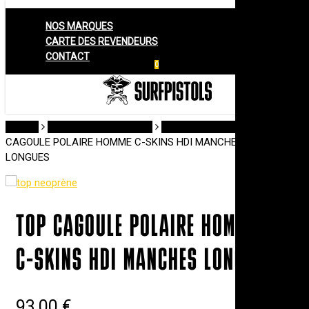
Men
Skip
NOS MARQUES
to
Cart
Close
Cart
CARTE DES REVENDEURS
main
CONTACT
content
account
Menu
0
Accueil
Promotion/Fin de Série
Promo Néoprène
TOP
CAGOULE POLAIRE HOMME C-SKINS HDI MANCHES
LONGUES
TOP CAGOULE POLAIRE HOMME
C-SKINS HDI MANCHES LONGUES
93,00
€