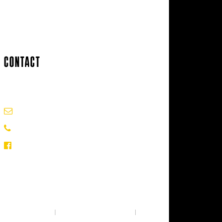
Carte des revendeurs
Contact
CONTACT
info@surfpistols.fr
02 99 58 75 25
Suivez-nous sur les réseaux !
Mentions légales
|
Politique de confidentialité
|
CGV