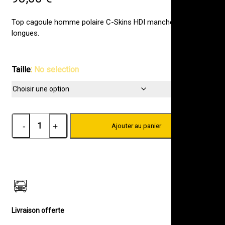
Top cagoule homme polaire C-Skins HDI manches
longues.
Taille
:
No selection
quantité
Ajouter au panier
de
TOP
CAGOULE
POLAIRE
HOMME
C-
SKINS
HDI
Livraison offerte
MANCHES