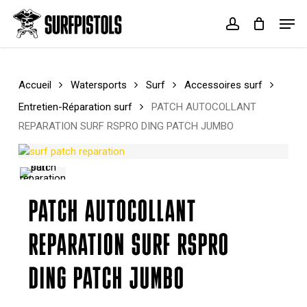
Skip
Menu
Men
to
account
Cart
Close
main
Cart
content
Accueil
Watersports
Surf
Accessoires surf
Entretien-Réparation surf
PATCH AUTOCOLLANT
REPARATION SURF RSPRO DING PATCH JUMBO
PATCH AUTOCOLLANT
REPARATION SURF RSPRO
DING PATCH JUMBO