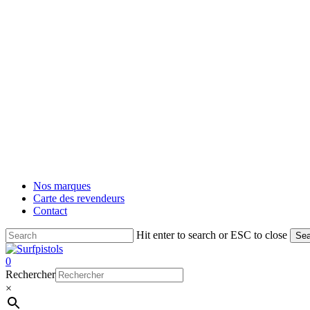
Nos marques
Carte des revendeurs
Contact
Hit enter to search or ESC to close
Sea
Close
Search
account
0
Menu
Rechercher
×