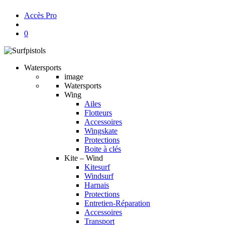
Accès Pro
account
0
Watersports
image
Watersports
Wing
Ailes
Flotteurs
Accessoires
Wingskate
Protections
Boite à clés
Kite – Wind
Kitesurf
Windsurf
Harnais
Protections
Entretien-Réparation
Accessoires
Transport