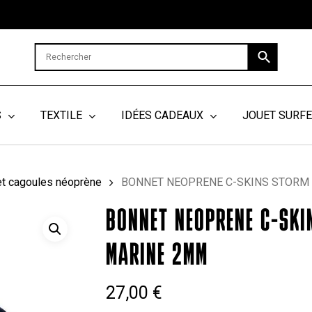
Cart
S
TEXTILE
IDÉES CADEAUX
JOUET SURF
et cagoules néoprène
BONNET NEOPRENE C-SKINS STORM
BONNET NEOPRENE C-SKI
MARINE 2MM
27,00
€