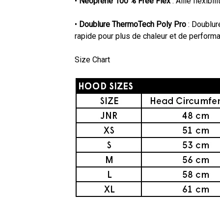
•
Néoprène 100 % Free Flex
: Allie flexibili
•
Doublure ThermoTech Poly Pro
: Doublur
rapide pour plus de chaleur et de perform
Size Chart