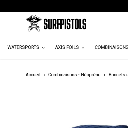
Skip
to
main
content
WATERSPORTS
AXIS FOILS
COMBINAISON
Accueil
Combinaisons - Néoprène
Bonnets 