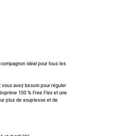
 compagnon idéal pour tous les
t vous avez besoin pour réguler
néoprène 100 % Free Flex et une
Votre panier est vide.
ur plus de souplesse et de
Go To Shop