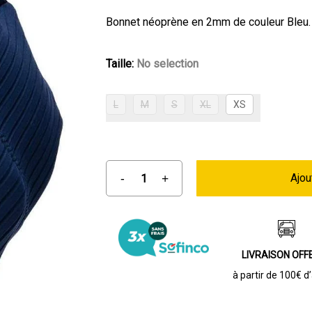
Bonnet néoprène en 2mm de couleur Bleu.
Taille
:
No selection
L
M
S
XL
XS
Ajou
LIVRAISON OFF
à partir de 100€ d