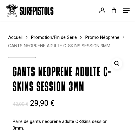
Skip
Menu
Men
to
account
Cart
Close
main
Cart
content
Accueil
Promotion/Fin de Série
Promo Néoprène
GANTS NEOPRENE ADULTE C-SKINS SESSION 3MM
GANTS NEOPRENE ADULTE C-
SKINS SESSION 3MM
Le
Le
29,90
€
42,00
€
prix
prix
initial
actuel
Paire de gants néoprène adulte C-Skins session
3mm.
était :
est :