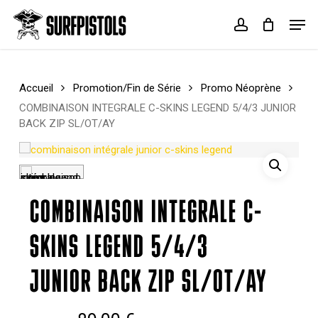
Skip
Menu
Men
to
account
Cart
Close
main
Cart
content
Accueil
Promotion/Fin de Série
Promo Néoprène
COMBINAISON INTEGRALE C-SKINS LEGEND 5/4/3 JUNIOR
BACK ZIP SL/OT/AY
COMBINAISON INTEGRALE C-
SKINS LEGEND 5/4/3
JUNIOR BACK ZIP SL/OT/AY