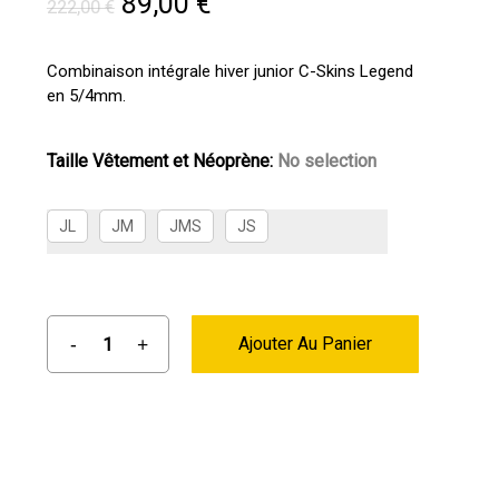
Le
Le
89,00
€
222,00
€
prix
prix
initial
actuel
Combinaison intégrale hiver junior C-Skins Legend
en 5/4mm.
était :
est :
222,00 €.
89,00 €.
Taille Vêtement et Néoprène
:
No selection
JL
JM
JMS
JS
Ajouter Au Panier